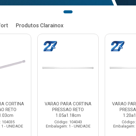
fort
Produtos Clarainox
RA CORTINA
VARAO PARA CORTINA
VARAO PAR
AO RETO
PRESSAO RETO
PRESSA
1.33cm
1.35a1.48cm
1.50a
: 104051
Código: 104060
Código:
 1 - UNIDADE
Embalagem: 1 - UNIDADE
Embalagem: 