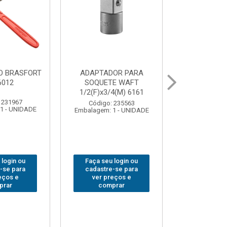
UR LED
BOLSA PARA
GRAMPO MA
 COB MESA
FERRAMENTAS
SARGENTO 
44
BRASFORT FECHADA
80x 
18BOLSOS 7559
 310379
Código:
1 - UNIDADE
Embalagem: 
Código: 312401
Embalagem: 1 - UNIDADE
 login ou
Faça seu 
Faça seu login ou
-se para
cadastre
cadastre-se para
eços e
ver pr
ver preços e
prar
comp
comprar