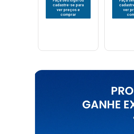
u login ou
Faça seu login ou
Faça seu
e-se para
cadastre-se para
cadastr
reços e
ver preços e
ver p
mprar
comprar
com