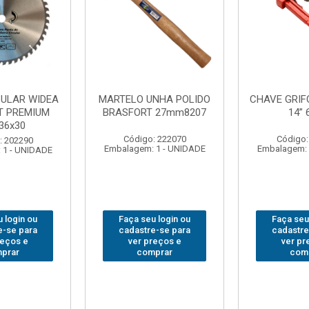
FO BRASFORT
ADAPTADOR PARA
ABAJO
 6012
SOQUETE WAFT
BRASFORT
1/2(F)x3/4(M) 6161
78
: 231967
Código: 235563
Código:
 1 - UNIDADE
Embalagem: 1 - UNIDADE
Embalagem: 
 login ou
Faça seu login ou
Faça seu
e-se para
cadastre-se para
cadastre
reços e
ver preços e
ver pr
prar
comprar
com