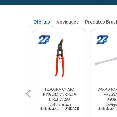
Ofertas
Novidades
Produtos Bras
RA CORTINA
VARAO PARA CORTINA
VARAO PA
AO RETO
PRESSAO RETO
PRESS
a1.03cm
1.05a1.18cm
1.20a
: 104035
Código: 104043
Código
 1 - UNIDADE
Embalagem: 1 - UNIDADE
Embalagem: