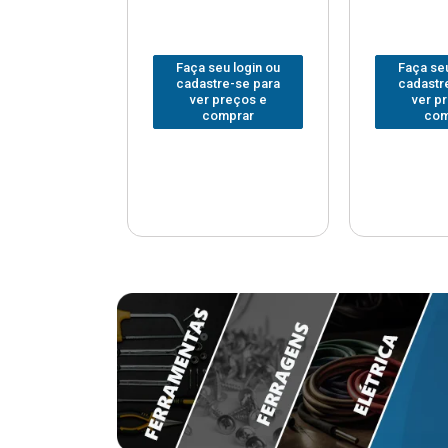
u login ou
Faça seu login ou
Faça seu
e-se para
cadastre-se para
cadastr
reços e
ver preços e
ver p
mprar
comprar
com