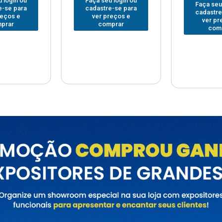
Faça seu login ou
Faça seu
 login ou
cadastre-se para
cadastre
e-se para
ver preços e
ver pr
reços e
comprar
com
prar