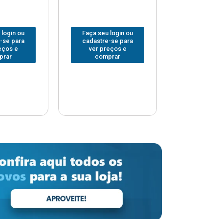
 login ou
Faça seu login ou
Faça seu 
-se para
cadastre-se para
cadastre
eços e
ver preços e
ver pr
prar
comprar
comp