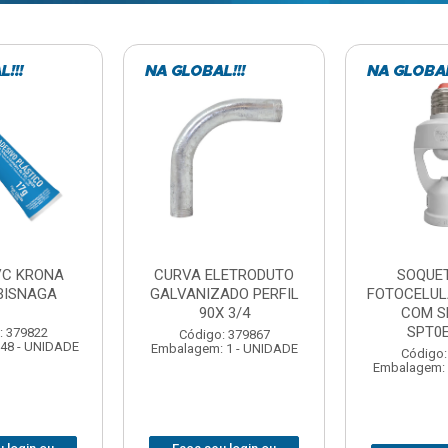
TE COM
BARRA ROSCADA
DOBRADIC
LA EXATRON
ZINCADA (D) 5/16”X1MT
JOMARCA 2
SENSOR
NC MULTIBARRAS
E27XC
Código:
Código: 379806
Embalagem: 
Embalagem: 20 - UNIDADE
: 379788
 1 - UNIDADE