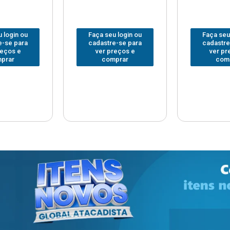
 login ou
Faça seu login ou
Faça seu
e-se para
cadastre-se para
cadastre
reços e
ver preços e
ver pr
prar
comprar
com