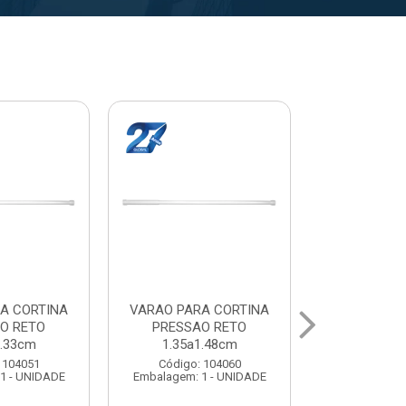
A CORTINA
VARAL PARA TETO
VARAL PA
O RETO
MAXEB ACO 1.40m
MAXEB AC
1.63cm
Código: 104086
Código:
 104078
Embalagem: 1 - UNIDADE
Embalagem: 
1 - UNIDADE