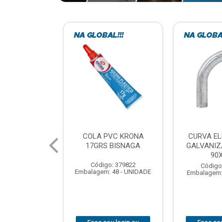
VC KRONA
CURVA ELETRODUTO
SOQUE
 BISNAGA
GALVANIZADO PERFIL
FOTOCELU
90X 3/4
COM 
SPT0
: 379822
Código: 379867
 48 - UNIDADE
Embalagem: 1 - UNIDADE
Código
Embalagem: