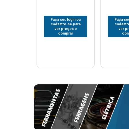
u login ou
Faça seu login ou
Faça seu
e-se para
cadastre-se para
cadastr
reços e
ver preços e
ver p
mprar
comprar
com