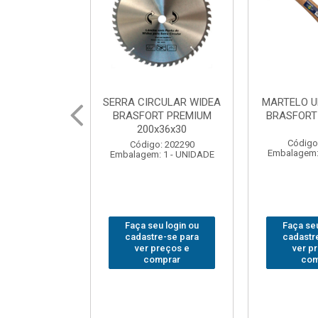
CULAR WIDEA
MARTELO UNHA POLIDO
CHAVE GRI
T PREMIUM
BRASFORT 27mm8207
14”
x36x30
Código: 222070
Código
: 202290
Embalagem: 1 - UNIDADE
Embalagem:
 1 - UNIDADE
u login ou
Faça seu login ou
Faça seu
e-se para
cadastre-se para
cadastr
reços e
ver preços e
ver p
mprar
comprar
com