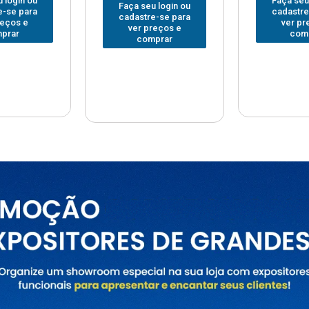
Faça seu login ou
Faça seu
 login ou
cadastre-se para
cadastre
e-se para
ver preços e
ver pr
reços e
comprar
com
prar