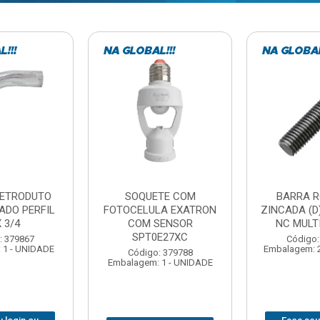
TE COM
BARRA ROSCADA
DOBRADIC
LA EXATRON
ZINCADA (D) 5/16”X1MT
JOMARCA 2
SENSOR
NC MULTIBARRAS
E27XC
Código:
Código: 379806
Embalagem: 
Embalagem: 20 - UNIDADE
: 379788
 1 - UNIDADE