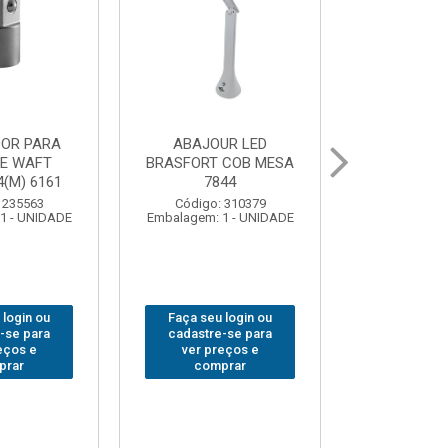
UR LED
BOLSA PARA
GRAMPO MA
 COB MESA
FERRAMENTAS
SARGENTO 
44
BRASFORT FECHADA
80x 
18BOLSOS 7559
 310379
Código:
1 - UNIDADE
Embalagem: 
Código: 312401
Embalagem: 1 - UNIDADE
 login ou
Faça seu 
Faça seu login ou
-se para
cadastre
cadastre-se para
eços e
ver pr
ver preços e
prar
comp
comprar