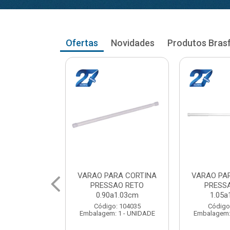
Ofertas
Novidades
Produtos Bras
RA CORTINA
VARAO PARA CORTINA
VARAO PA
AO RETO
PRESSAO RETO
PRESS
a1.03cm
1.05a1.18cm
1.20a
: 104035
Código: 104043
Código
 1 - UNIDADE
Embalagem: 1 - UNIDADE
Embalagem: