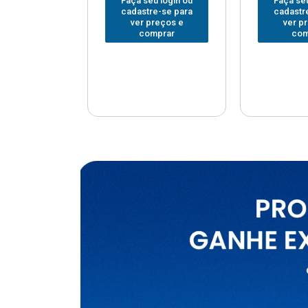
u login ou
Faça seu login ou
Faça seu
e-se para
cadastre-se para
cadastr
reços e
ver preços e
ver p
mprar
comprar
com