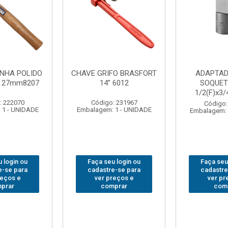
FO BRASFORT
ADAPTADOR PARA
ABAJO
 6012
SOQUETE WAFT
BRASFORT
1/2(F)x3/4(M) 6161
78
: 231967
Código: 235563
Código:
 1 - UNIDADE
Embalagem: 1 - UNIDADE
Embalagem: 
 login ou
Faça seu login ou
Faça seu
e-se para
cadastre-se para
cadastre
reços e
ver preços e
ver pr
prar
comprar
com