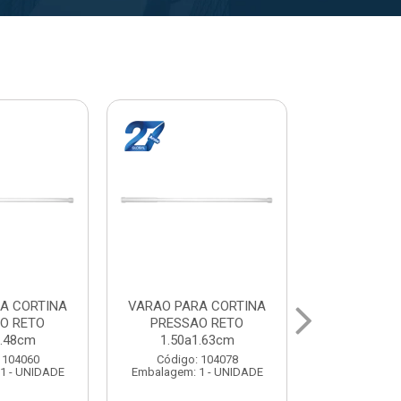
A CORTINA
VARAL PARA TETO
VARAL PA
O RETO
MAXEB ACO 1.40m
MAXEB AC
1.63cm
Código: 104086
Código:
 104078
Embalagem: 1 - UNIDADE
Embalagem: 
1 - UNIDADE