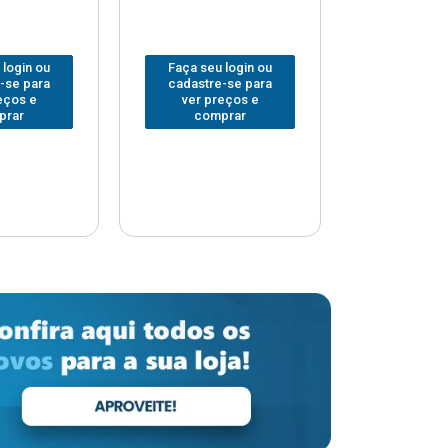
 login ou
Faça seu login ou
Faça seu 
-se para
cadastre-se para
cadastre
eços e
ver preços e
ver pr
prar
comprar
comp