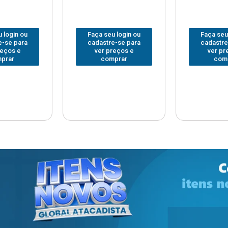
 login ou
Faça seu login ou
Faça seu
e-se para
cadastre-se para
cadastre
reços e
ver preços e
ver pr
prar
comprar
com