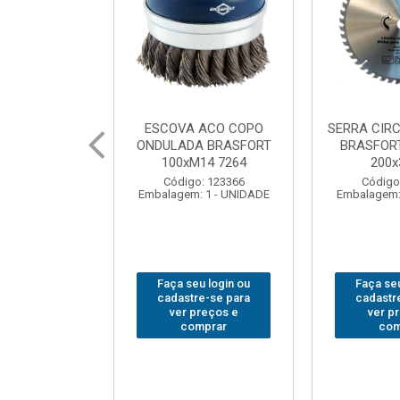
 ACO COPO
SERRA CIRCULAR WIDEA
MARTELO U
A BRASFORT
BRASFORT PREMIUM
BRASFORT
14 7264
200x36x30
Código
: 123366
Código: 202290
Embalagem:
 1 - UNIDADE
Embalagem: 1 - UNIDADE
u login ou
Faça seu login ou
Faça seu
e-se para
cadastre-se para
cadastr
reços e
ver preços e
ver p
mprar
comprar
com