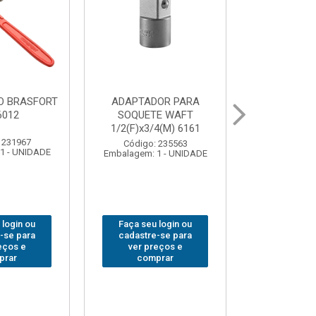
OR PARA
ABAJOUR LED
BOLSA
E WAFT
BRASFORT COB MESA
FERRAM
4(M) 6161
7844
BRASFORT
18BOLSO
 235563
Código: 310379
1 - UNIDADE
Embalagem: 1 - UNIDADE
Código:
Embalagem: 
 login ou
Faça seu login ou
Faça seu 
-se para
cadastre-se para
cadastre
eços e
ver preços e
ver pr
prar
comprar
comp