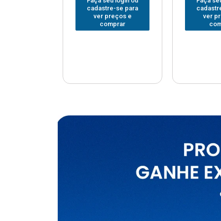
u login ou
Faça seu login ou
Faça seu
e-se para
cadastre-se para
cadastr
reços e
ver preços e
ver p
mprar
comprar
com