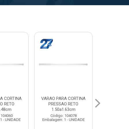
A CORTINA
VARAL PARA TETO
VARAL PA
O RETO
MAXEB ACO 1.40m
MAXEB AC
1.63cm
Código: 104086
Código:
 104078
Embalagem: 1 - UNIDADE
Embalagem: 
1 - UNIDADE