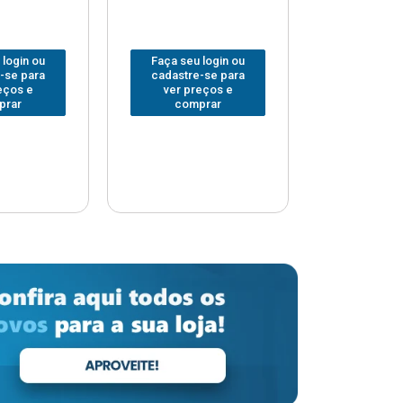
 login ou
Faça seu login ou
Faça seu 
-se para
cadastre-se para
cadastre
eços e
ver preços e
ver pr
prar
comprar
comp