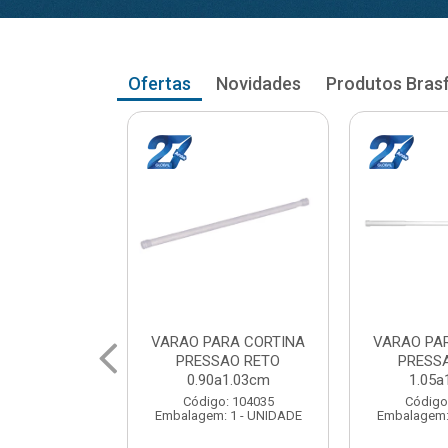
Ofertas
Novidades
Produtos Bras
RA CORTINA
VARAO PARA CORTINA
VARAO PA
AO RETO
PRESSAO RETO
PRESS
a1.03cm
1.05a1.18cm
1.20a
: 104035
Código: 104043
Código
 1 - UNIDADE
Embalagem: 1 - UNIDADE
Embalagem: