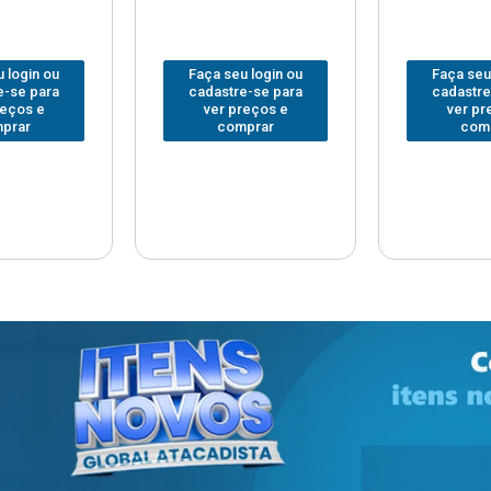
 login ou
Faça seu login ou
Faça seu
e-se para
cadastre-se para
cadastre
reços e
ver preços e
ver pr
prar
comprar
com