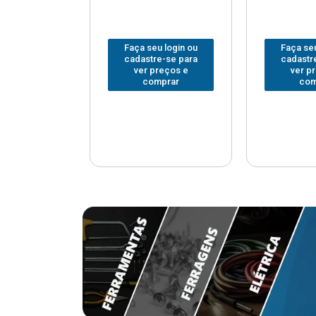
u login ou
Faça seu login ou
Faça seu
e-se para
cadastre-se para
cadastr
reços e
ver preços e
ver p
mprar
comprar
com