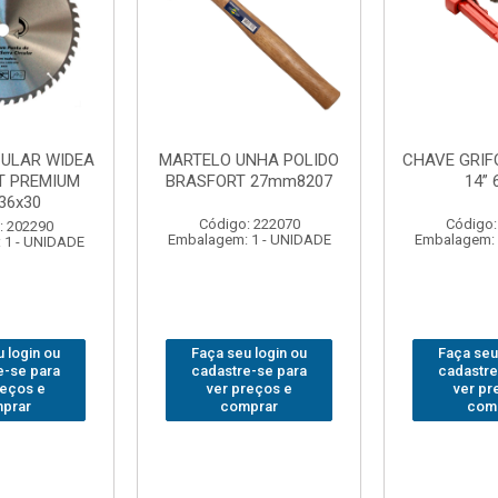
NHA POLIDO
CHAVE GRIFO BRASFORT
ADAPTAD
 27mm8207
14” 6012
SOQUET
1/2(F)x3/
: 222070
Código: 231967
Código:
 1 - UNIDADE
Embalagem: 1 - UNIDADE
Embalagem: 
 login ou
Faça seu login ou
Faça seu
e-se para
cadastre-se para
cadastre
reços e
ver preços e
ver pr
prar
comprar
com