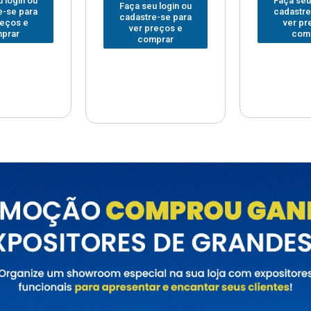
Faça seu login ou
Faça seu
 login ou
cadastre-se para
cadastre
e-se para
ver preços e
ver pr
reços e
comprar
com
prar