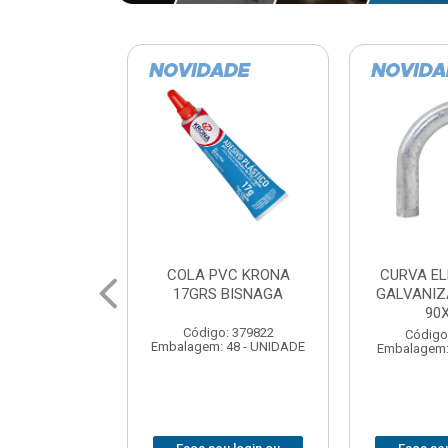
VC KRONA
CURVA ELETRODUTO
SOQUE
 BISNAGA
GALVANIZADO PERFIL
FOTOCELU
90X 3/4
COM 
SPT0
: 379822
Código: 379867
 48 - UNIDADE
Embalagem: 1 - UNIDADE
Código
Embalagem: