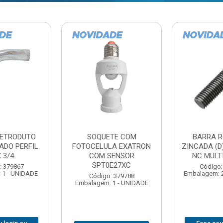
TE COM
BARRA ROSCADA
DOBRADIC
LA EXATRON
ZINCADA (D) 5/16”X1MT
JOMARCA 2
SENSOR
NC MULTIBARRAS
E27XC
Código:
Código: 379806
Embalagem: 
Embalagem: 20 - UNIDADE
: 379788
 1 - UNIDADE