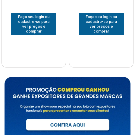
eu login ou
Faça seu login ou
Faça s
re-se para
cadastre-se para
cadast
preços e
ver preços e
ver 
omprar
comprar
c