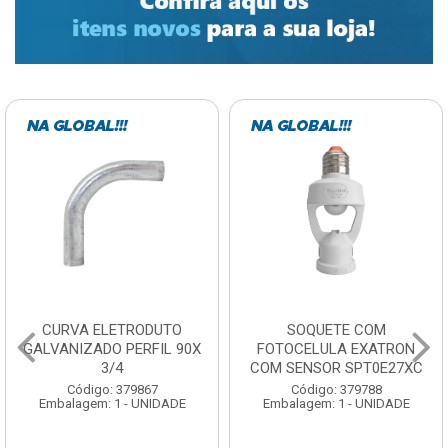
ELETRODUTO
SOQUETE COM
BARRA
DO PERFIL 90X
FOTOCELULA EXATRON
ZINCADA 
3/4
COM SENSOR SPT0E27XC
NC MU
o: 379867
Código: 379788
Códig
: 1 - UNIDADE
Embalagem: 1 - UNIDADE
Embalagem