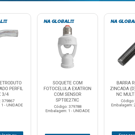
TE COM
BARRA ROSCADA
DOBRADIC
LA EXATRON
ZINCADA (D) 5/16”X1MT
JOMARCA 2
SENSOR
NC MULTIBARRAS
E27XC
Código:
Código: 379806
Embalagem: 
Embalagem: 20 - UNIDADE
: 379788
 1 - UNIDADE