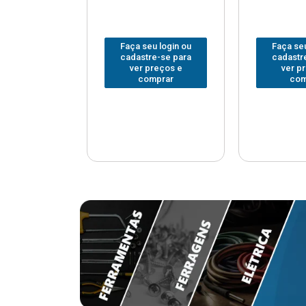
u login ou
Faça seu login ou
Faça seu
e-se para
cadastre-se para
cadastr
reços e
ver preços e
ver p
mprar
comprar
com