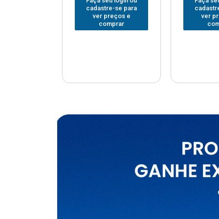
u login ou
Faça seu login ou
Faça seu
e-se para
cadastre-se para
cadastr
reços e
ver preços e
ver p
mprar
comprar
com