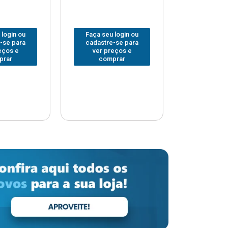
 login ou
Faça seu login ou
Faça seu 
-se para
cadastre-se para
cadastre
eços e
ver preços e
ver pr
prar
comprar
comp