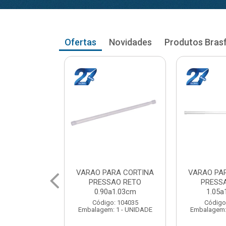
Ofertas
Novidades
Produtos Bras
RA CORTINA
VARAO PARA CORTINA
VARAO PA
AO RETO
PRESSAO RETO
PRESS
a1.03cm
1.05a1.18cm
1.20a
: 104035
Código: 104043
Código
 1 - UNIDADE
Embalagem: 1 - UNIDADE
Embalagem: