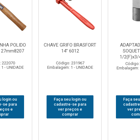
FO BRASFORT
ADAPTADOR PARA
ABAJO
 6012
SOQUETE WAFT
BRASFORT
1/2(F)x3/4(M) 6161
78
: 231967
Código: 235563
Código:
 1 - UNIDADE
Embalagem: 1 - UNIDADE
Embalagem: 
 login ou
Faça seu login ou
Faça seu
e-se para
cadastre-se para
cadastre
reços e
ver preços e
ver pr
prar
comprar
com