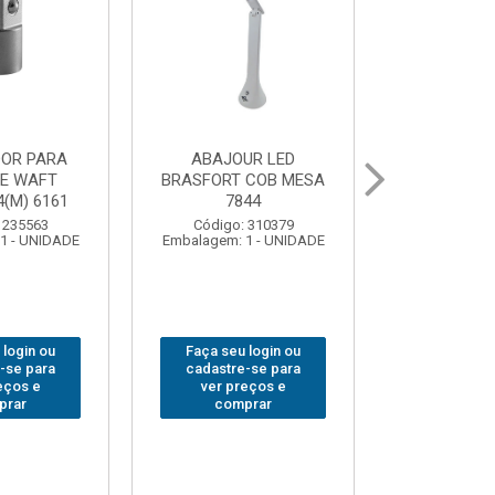
UR LED
BOLSA PARA
GRAMPO MA
 COB MESA
FERRAMENTAS
SARGENTO 
44
BRASFORT FECHADA
80x 
18BOLSOS 7559
 310379
Código:
1 - UNIDADE
Embalagem: 
Código: 312401
Embalagem: 1 - UNIDADE
 login ou
Faça seu 
Faça seu login ou
-se para
cadastre
cadastre-se para
eços e
ver pr
ver preços e
prar
comp
comprar