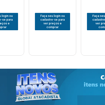
 login ou
Faça seu login ou
Faça seu
e-se para
cadastre-se para
cadastre
reços e
ver preços e
ver pr
prar
comprar
com