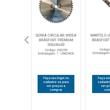
CULAR WIDEA
MARTELO UNHA POLIDO
CHAVE GRI
T PREMIUM
BRASFORT 27mm8207
14”
x36x30
Código: 222070
Código
: 202290
Embalagem: 1 - UNIDADE
Embalagem:
 1 - UNIDADE
u login ou
Faça seu login ou
Faça seu
e-se para
cadastre-se para
cadastr
reços e
ver preços e
ver p
mprar
comprar
com