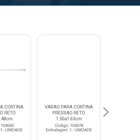
A CORTINA
VARAL PARA TETO
VARAL PA
O RETO
MAXEB ACO 1.40m
MAXEB AC
1.63cm
Código: 104086
Código:
 104078
Embalagem: 1 - UNIDADE
Embalagem: 
1 - UNIDADE