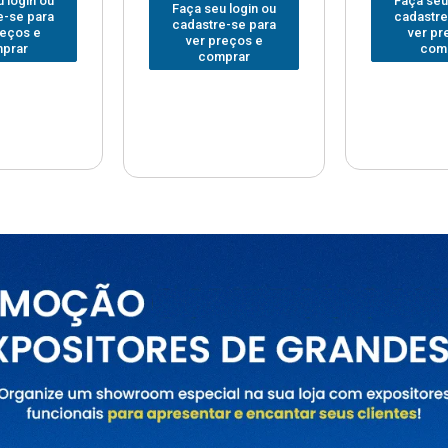
Faça seu login ou
Faça seu
 login ou
cadastre-se para
cadastre
e-se para
ver preços e
ver pr
reços e
comprar
com
prar