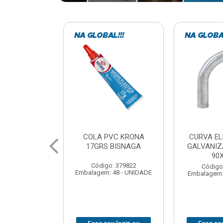
VC KRONA
CURVA ELETRODUTO
SOQUE
 BISNAGA
GALVANIZADO PERFIL
FOTOCELU
90X 3/4
COM 
SPT0
: 379822
Código: 379867
 48 - UNIDADE
Embalagem: 1 - UNIDADE
Código
Embalagem: