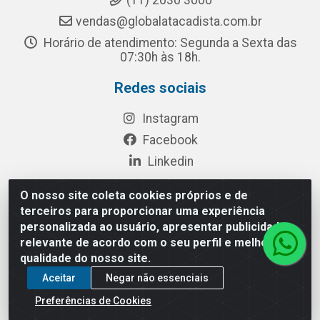
(11) 2030 3000
vendas@globalatacadista.com.br
Horário de atendimento: Segunda a Sexta das
07:30h às 18h.
Redes sociais
Instagram
Facebook
Linkedin
O nosso site coleta cookies próprios e de
terceiros para proporcionar uma experiência
Rua Chipuê, 117 - S. Miguel Paulista São Paulo/SP - CEP
personalizada ao usuário, apresentar publicidade
08010-260- CNPJ: 03.010.739/0001-72
relevante de acordo com o seu perfil e melhorar a
qualidade do nosso site.
Aceitar
Negar não essenciais
Preferências de Cookies