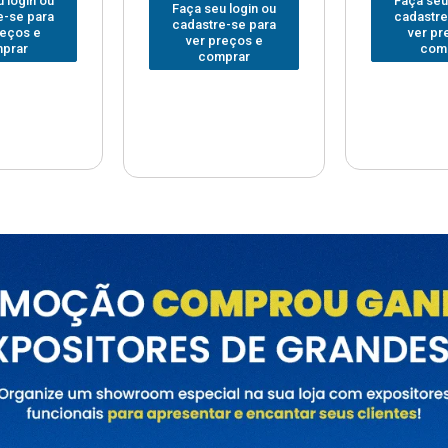
Faça seu login ou
Faça seu
 login ou
cadastre-se para
cadastre
e-se para
ver preços e
ver pr
reços e
comprar
com
prar