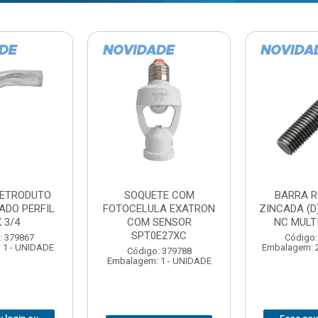
TE COM
BARRA ROSCADA
DOBRADIC
LA EXATRON
ZINCADA (D) 5/16”X1MT
JOMARCA 2
SENSOR
NC MULTIBARRAS
E27XC
Código:
Código: 379806
Embalagem: 
Embalagem: 20 - UNIDADE
: 379788
 1 - UNIDADE