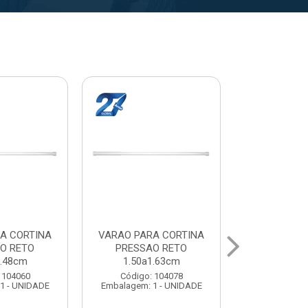
A CORTINA
VARAL PARA TETO
VARAL PA
O RETO
MAXEB ACO 1.40m
MAXEB AC
1.63cm
Código: 104086
Código:
 104078
Embalagem: 1 - UNIDADE
Embalagem: 
1 - UNIDADE