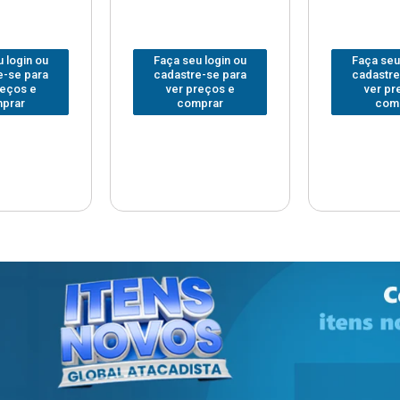
 login ou
Faça seu login ou
Faça seu
e-se para
cadastre-se para
cadastre
reços e
ver preços e
ver pr
prar
comprar
com