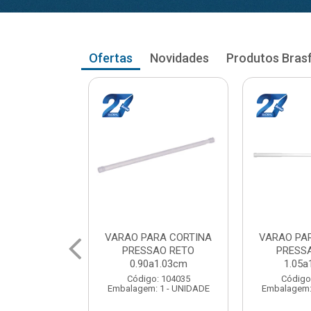
Ofertas
Novidades
Produtos Bras
RA CORTINA
VARAO PARA CORTINA
VARAO PA
AO RETO
PRESSAO RETO
PRESS
a1.03cm
1.05a1.18cm
1.20a
: 104035
Código: 104043
Código
 1 - UNIDADE
Embalagem: 1 - UNIDADE
Embalagem: