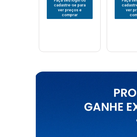
u login ou
Faça seu login ou
Faça seu
e-se para
cadastre-se para
cadastr
reços e
ver preços e
ver p
mprar
comprar
com