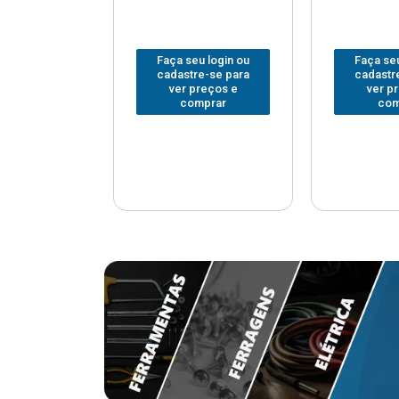
u login ou
Faça seu login ou
Faça seu
e-se para
cadastre-se para
cadastr
reços e
ver preços e
ver p
mprar
comprar
com