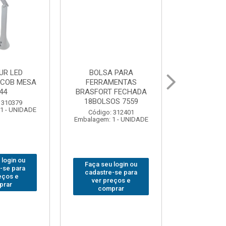
 PARA
GRAMPO MARCENEIRO
BROCA SDSP
MENTAS
SARGENTO BRASFORT
BRASFORT 
 FECHADA
80x 250
OS 7559
Código:
Código: 312649
Embalagem: 
Embalagem: 1 - UNIDADE
 312401
1 - UNIDADE
Faça seu login ou
Faça seu 
 login ou
cadastre-se para
cadastre
-se para
ver preços e
ver pr
eços e
comprar
comp
prar