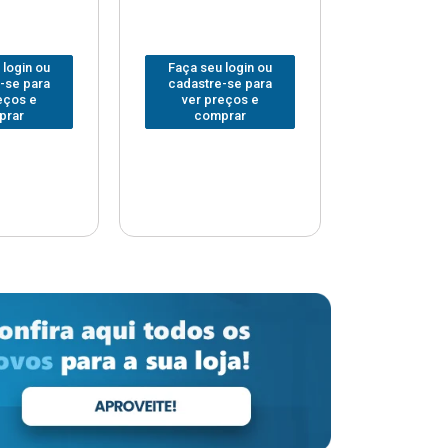
 login ou
Faça seu login ou
Faça seu 
-se para
cadastre-se para
cadastre
eços e
ver preços e
ver pr
prar
comprar
comp