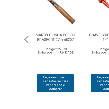
UNHA POLIDO
CHAVE GRIFO BRASFORT
ADAPTA
T 27mm8207
14” 6012
SOQUE
1/2(F)x3
: 222070
Código: 231967
Código
 1 - UNIDADE
Embalagem: 1 - UNIDADE
Embalagem:
u login ou
Faça seu login ou
Faça seu
e-se para
cadastre-se para
cadastr
reços e
ver preços e
ver p
mprar
comprar
com