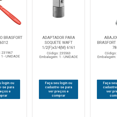
DOR PARA
ABAJOUR LED
BOLSA
TE WAFT
BRASFORT COB MESA
FERRA
/4(M) 6161
7844
BRASFORT
18BOLS
: 235563
Código: 310379
 1 - UNIDADE
Embalagem: 1 - UNIDADE
Código:
Embalagem: 
 login ou
Faça seu login ou
Faça seu
e-se para
cadastre-se para
cadastre
reços e
ver preços e
ver pr
prar
comprar
com