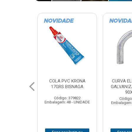
VC KRONA
CURVA ELETRODUTO
SOQUE
 BISNAGA
GALVANIZADO PERFIL
FOTOCELU
90X 3/4
COM 
SPT0
: 379822
Código: 379867
 48 - UNIDADE
Embalagem: 1 - UNIDADE
Código
Embalagem: