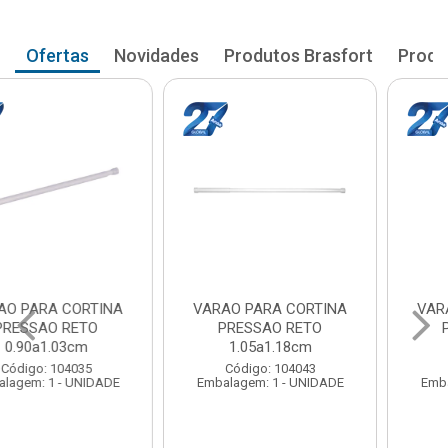
Ofertas
Novidades
Produtos Brasfort
Produ
VARAO PARA CORTINA
VARAO PARA CORTINA
PRESSAO RETO
PRESSAO RETO
1.05a1.18cm
1.20a1.33cm
Código: 104043
Código: 104051
Embalagem: 1 - UNIDADE
Embalagem: 1 - UNIDADE