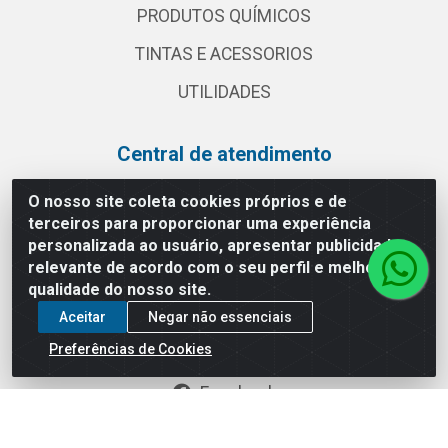
PRODUTOS QUÍMICOS
TINTAS E ACESSORIOS
UTILIDADES
Central de atendimento
(11) 2030 3000
O nosso site coleta cookies próprios e de
terceiros para proporcionar uma experiência
vendas@globalatacadista.com.br
personalizada ao usuário, apresentar publicidade
Horário de atendimento: Segunda a Sexta das
relevante de acordo com o seu perfil e melhorar a
07:30h às 18h.
qualidade do nosso site.
Redes sociais
Aceitar
Negar não essenciais
Preferências de Cookies
Instagram
Facebook
Linkedin