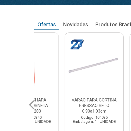
Ofertas
Novidades
Produtos Bras
RAO PARA CORTINA
VARAO PARA CORTINA
VA
PRESSAO RETO
PRESSAO RETO
0.90a1.03cm
1.05a1.18cm
Código: 104035
Código: 104043
balagem: 1 - UNIDADE
Embalagem: 1 - UNIDADE
Em