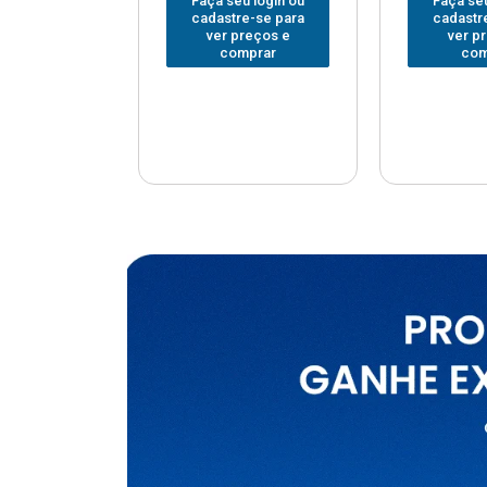
u login ou
Faça seu login ou
Faça seu
e-se para
cadastre-se para
cadastr
reços e
ver preços e
ver p
mprar
comprar
com