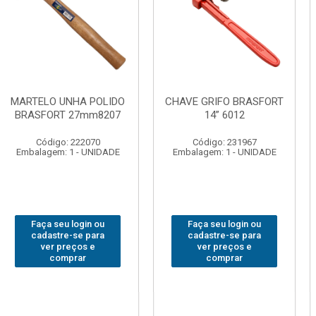
NHA POLIDO
CHAVE GRIFO BRASFORT
ADAPTAD
 27mm8207
14” 6012
SOQUET
1/2(F)x3/
: 222070
Código: 231967
Código:
 1 - UNIDADE
Embalagem: 1 - UNIDADE
Embalagem: 
 login ou
Faça seu login ou
Faça seu
e-se para
cadastre-se para
cadastre
reços e
ver preços e
ver pr
prar
comprar
com