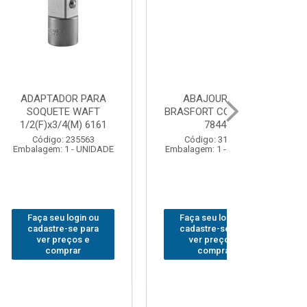
OR PARA
ABAJOUR LED
BOLSA
E WAFT
BRASFORT COB MESA
FERRAM
4(M) 6161
7844
BRASFORT
18BOLSO
 235563
Código: 310379
1 - UNIDADE
Embalagem: 1 - UNIDADE
Código:
Embalagem: 
 login ou
Faça seu login ou
Faça seu 
-se para
cadastre-se para
cadastre
eços e
ver preços e
ver pr
prar
comprar
comp