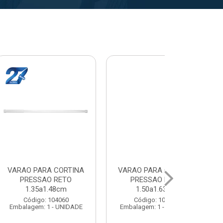
AO PARA CORTINA
VARAL PARA TETO
VA
PRESSAO RETO
MAXEB ACO 1.40m
MA
1.50a1.63cm
Código: 104086
Código: 104078
Embalagem: 1 - UNIDADE
Emba
alagem: 1 - UNIDADE