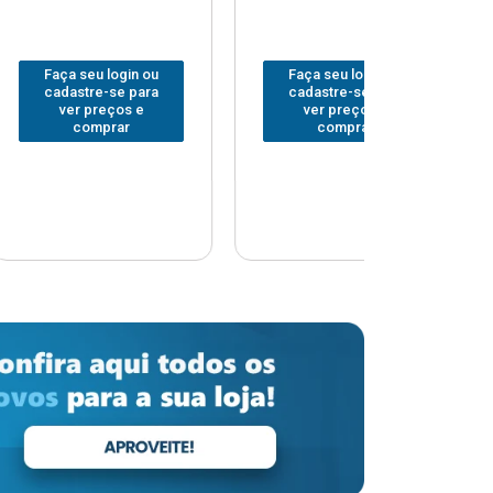
Faça seu login ou
Faça seu login ou
F
cadastre-se para
cadastre-se para
ver preços e
ver preços e
comprar
comprar