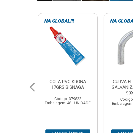
VC KRONA
CURVA ELETRODUTO
SOQUE
 BISNAGA
GALVANIZADO PERFIL
FOTOCELU
90X 3/4
COM 
SPT0
: 379822
Código: 379867
 48 - UNIDADE
Embalagem: 1 - UNIDADE
Código
Embalagem: