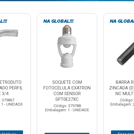
TE COM
BARRA ROSCADA
DOBRADIC
LA EXATRON
ZINCADA (D) 5/16”X1MT
JOMARCA 2
SENSOR
NC MULTIBARRAS
E27XC
Código:
Código: 379806
Embalagem: 
Embalagem: 20 - UNIDADE
: 379788
 1 - UNIDADE