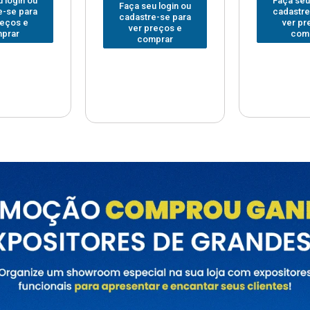
Faça seu login ou
Faça seu
 login ou
cadastre-se para
cadastre
e-se para
ver preços e
ver pr
reços e
comprar
com
prar