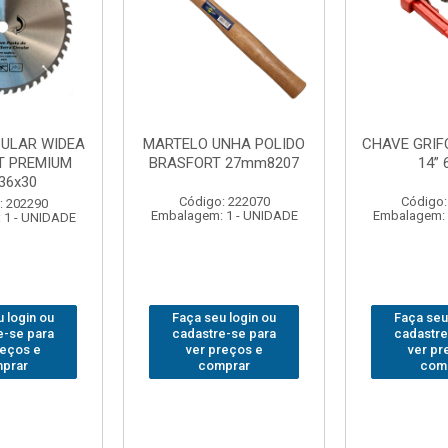
NHA POLIDO
CHAVE GRIFO BRASFORT
ADAPTAD
 27mm8207
14” 6012
SOQUET
1/2(F)x3/
: 222070
Código: 231967
Código:
 1 - UNIDADE
Embalagem: 1 - UNIDADE
Embalagem: 
 login ou
Faça seu login ou
Faça seu
e-se para
cadastre-se para
cadastre
reços e
ver preços e
ver pr
prar
comprar
com