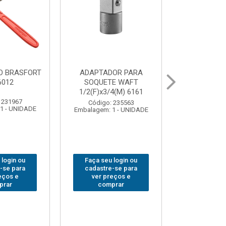
OR PARA
ABAJOUR LED
BOLSA
E WAFT
BRASFORT COB MESA
FERRAM
4(M) 6161
7844
BRASFORT
18BOLSO
 235563
Código: 310379
1 - UNIDADE
Embalagem: 1 - UNIDADE
Código:
Embalagem: 
 login ou
Faça seu login ou
Faça seu 
-se para
cadastre-se para
cadastre
eços e
ver preços e
ver pr
prar
comprar
comp