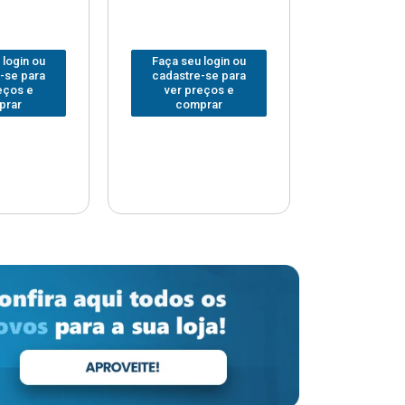
 login ou
Faça seu login ou
Faça seu 
-se para
cadastre-se para
cadastre
eços e
ver preços e
ver pr
prar
comprar
comp