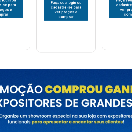
Faça seu login ou
Faça seu
 login ou
cadastre-se para
cadastre
e-se para
ver preços e
ver pr
reços e
comprar
com
prar