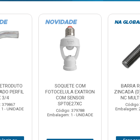
TE COM
BARRA ROSCADA
DOBRADIC
LA EXATRON
ZINCADA (D) 5/16”X1MT
JOMARCA 2
SENSOR
NC MULTIBARRAS
E27XC
Código:
Código: 379806
Embalagem: 
Embalagem: 20 - UNIDADE
: 379788
 1 - UNIDADE