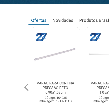
Ofertas
Novidades
Produtos Bras
RA CORTINA
VARAO PARA CORTINA
VARAO PA
AO RETO
PRESSAO RETO
PRESS
a1.03cm
1.05a1.18cm
1.20a
: 104035
Código: 104043
Código
 1 - UNIDADE
Embalagem: 1 - UNIDADE
Embalagem: