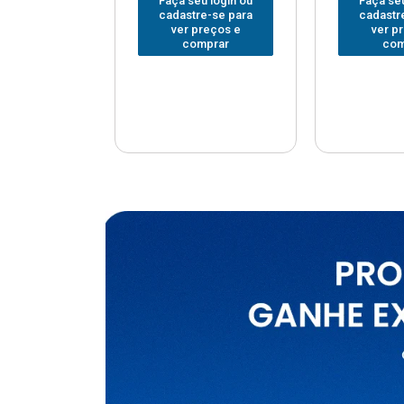
u login ou
Faça seu login ou
Faça seu
e-se para
cadastre-se para
cadastr
reços e
ver preços e
ver p
mprar
comprar
com