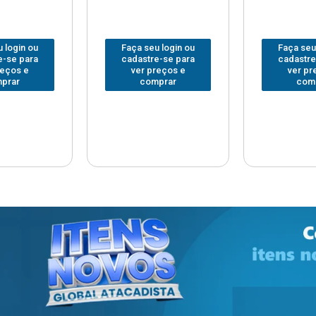
 login ou
Faça seu login ou
Faça seu
e-se para
cadastre-se para
cadastre
reços e
ver preços e
ver pr
prar
comprar
com