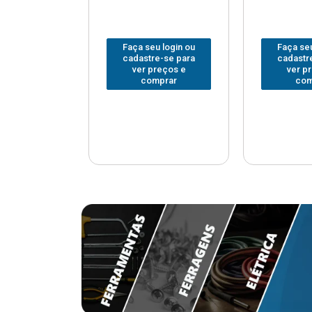
u login ou
Faça seu login ou
Faça seu
e-se para
cadastre-se para
cadastr
reços e
ver preços e
ver p
mprar
comprar
com