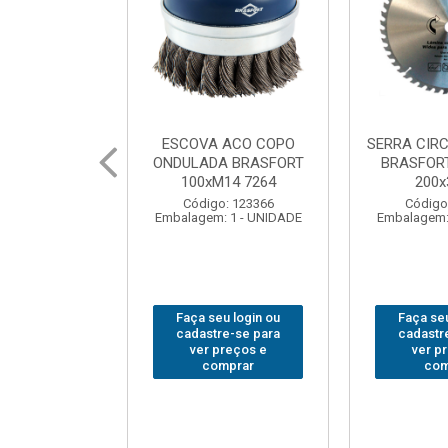
 ACO COPO
SERRA CIRCULAR WIDEA
MARTELO U
A BRASFORT
BRASFORT PREMIUM
BRASFORT
14 7264
200x36x30
Código
: 123366
Código: 202290
Embalagem:
 1 - UNIDADE
Embalagem: 1 - UNIDADE
u login ou
Faça seu login ou
Faça seu
e-se para
cadastre-se para
cadastr
reços e
ver preços e
ver p
mprar
comprar
com