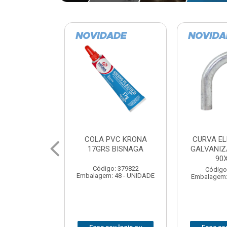
VC KRONA
CURVA ELETRODUTO
SOQUE
 BISNAGA
GALVANIZADO PERFIL
FOTOCELU
90X 3/4
COM 
SPT0
: 379822
Código: 379867
 48 - UNIDADE
Embalagem: 1 - UNIDADE
Código
Embalagem: