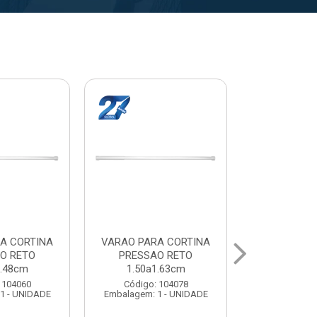
A CORTINA
VARAL PARA TETO
VARAL PA
O RETO
MAXEB ACO 1.40m
MAXEB AC
1.63cm
Código: 104086
Código:
 104078
Embalagem: 1 - UNIDADE
Embalagem: 
1 - UNIDADE