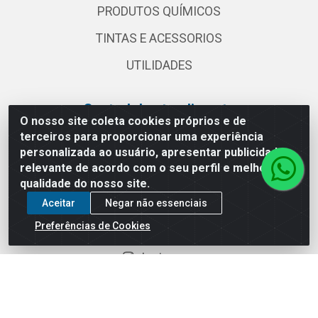
PRODUTOS QUÍMICOS
TINTAS E ACESSORIOS
UTILIDADES
Central de atendimento
O nosso site coleta cookies próprios e de
terceiros para proporcionar uma experiência
(11) 2030 3000
personalizada ao usuário, apresentar publicidade
vendas@globalatacadista.com.br
relevante de acordo com o seu perfil e melhorar a
Horário de atendimento: Segunda a Sexta das
qualidade do nosso site.
07:30h às 18h.
Aceitar
Negar não essenciais
Redes sociais
Preferências de Cookies
Instagram
Facebook
Linkedin