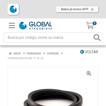
Baixe já nosso APP
0
VOLTAR
INÍCIO
FERRAGENS
CORREIAS
CORREIA REXON EM ”V” B- 26