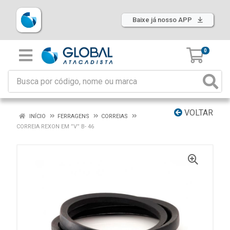
Baixe já nosso APP
0
VOLTAR
INÍCIO
FERRAGENS
CORREIAS
CORREIA REXON EM ”V” B- 46