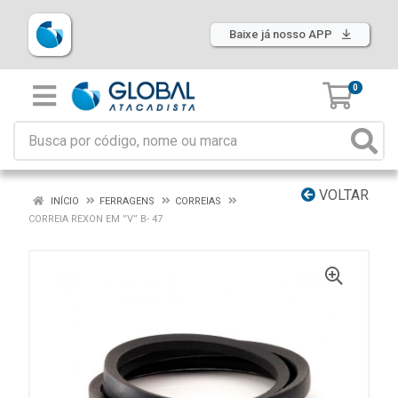
Baixe já nosso APP
0
VOLTAR
INÍCIO
FERRAGENS
CORREIAS
CORREIA REXON EM ”V” B- 47