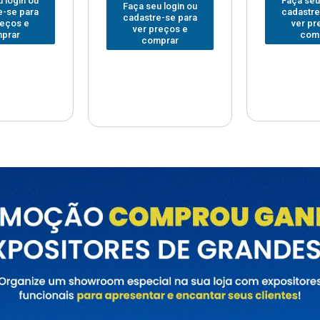
Faça seu login ou
Faça seu
 login ou
cadastre-se para
cadastre
e-se para
ver preços e
ver pr
reços e
comprar
com
prar