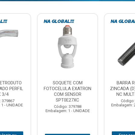
TE COM
BARRA ROSCADA
DOBRADIC
LA EXATRON
ZINCADA (D) 5/16”X1MT
JOMARCA 2
SENSOR
NC MULTIBARRAS
E27XC
Código:
Código: 379806
Embalagem: 
Embalagem: 20 - UNIDADE
: 379788
 1 - UNIDADE