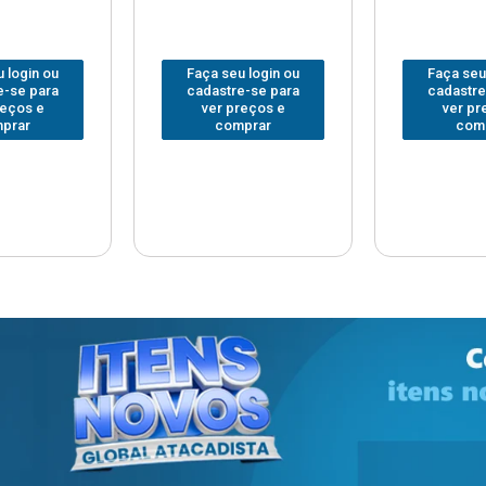
 login ou
Faça seu login ou
Faça seu
e-se para
cadastre-se para
cadastre
reços e
ver preços e
ver pr
prar
comprar
com