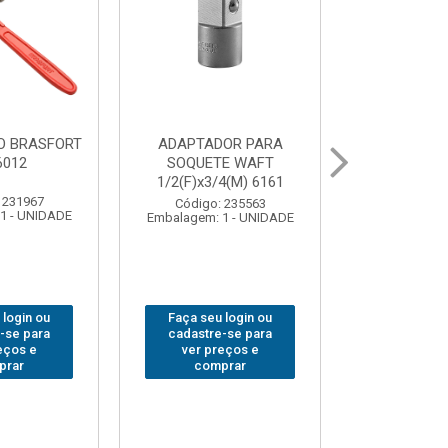
OR PARA
ABAJOUR LED
BOLSA
E WAFT
BRASFORT COB MESA
FERRAM
4(M) 6161
7844
BRASFORT
18BOLSO
 235563
Código: 310379
1 - UNIDADE
Embalagem: 1 - UNIDADE
Código:
Embalagem: 
 login ou
Faça seu login ou
Faça seu 
-se para
cadastre-se para
cadastre
eços e
ver preços e
ver pr
prar
comprar
comp