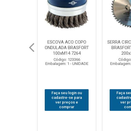
 ACO COPO
SERRA CIRCULAR WIDEA
MARTELO U
A BRASFORT
BRASFORT PREMIUM
BRASFORT
14 7264
200x36x30
Código
: 123366
Código: 202290
Embalagem:
 1 - UNIDADE
Embalagem: 1 - UNIDADE
u login ou
Faça seu login ou
Faça seu
e-se para
cadastre-se para
cadastr
reços e
ver preços e
ver p
mprar
comprar
com