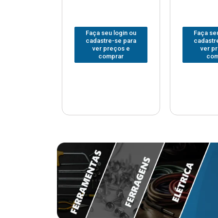
u login ou
Faça seu login ou
Faça seu
e-se para
cadastre-se para
cadastr
reços e
ver preços e
ver p
mprar
comprar
com