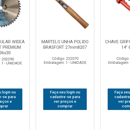
NHA POLIDO
CHAVE GRIFO BRASFORT
ADAPTAD
 27mm8207
14” 6012
SOQUET
1/2(F)x3/
: 222070
Código: 231967
Código:
 1 - UNIDADE
Embalagem: 1 - UNIDADE
Embalagem: 
 login ou
Faça seu login ou
Faça seu
e-se para
cadastre-se para
cadastre
reços e
ver preços e
ver pr
prar
comprar
com