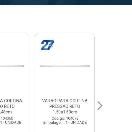
A CORTINA
VARAL PARA TETO
VARAL PA
O RETO
MAXEB ACO 1.40m
MAXEB AC
1.63cm
Código: 104086
Código:
 104078
Embalagem: 1 - UNIDADE
Embalagem: 
1 - UNIDADE