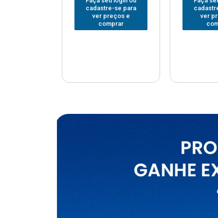
u login ou
Faça seu login ou
Faça seu
e-se para
cadastre-se para
cadastr
reços e
ver preços e
ver p
mprar
comprar
com