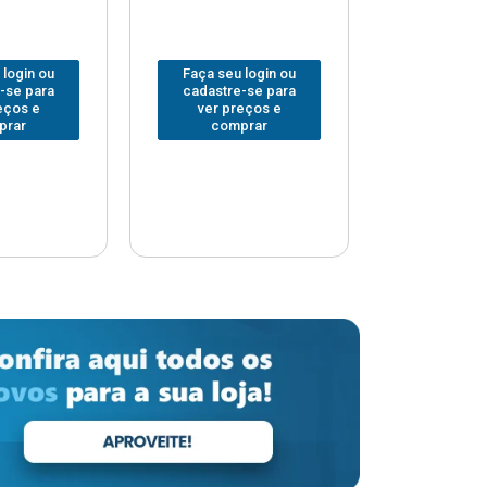
 login ou
Faça seu login ou
Faça seu 
-se para
cadastre-se para
cadastre
eços e
ver preços e
ver pr
prar
comprar
comp