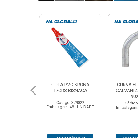
VC KRONA
CURVA ELETRODUTO
SOQUE
 BISNAGA
GALVANIZADO PERFIL
FOTOCELU
90X 3/4
COM 
SPT0
: 379822
Código: 379867
 48 - UNIDADE
Embalagem: 1 - UNIDADE
Código
Embalagem: