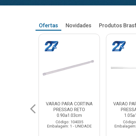
Ofertas
Novidades
Produtos Bras
RA CORTINA
VARAO PARA CORTINA
VARAO PA
AO RETO
PRESSAO RETO
PRESS
a1.03cm
1.05a1.18cm
1.20a
: 104035
Código: 104043
Código
 1 - UNIDADE
Embalagem: 1 - UNIDADE
Embalagem: