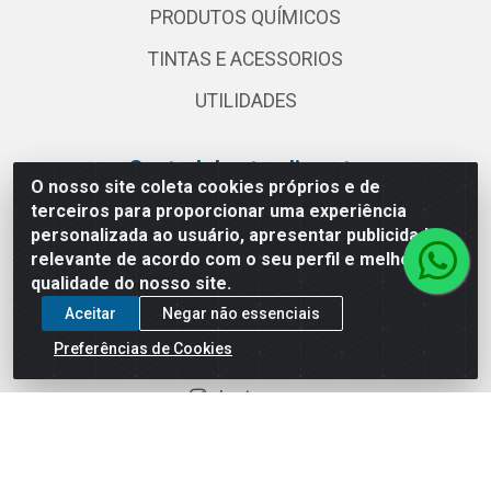
PRODUTOS QUÍMICOS
TINTAS E ACESSORIOS
UTILIDADES
Central de atendimento
O nosso site coleta cookies próprios e de
terceiros para proporcionar uma experiência
(11) 2030 3000
personalizada ao usuário, apresentar publicidade
vendas@globalatacadista.com.br
relevante de acordo com o seu perfil e melhorar a
Horário de atendimento: Segunda a Sexta das
qualidade do nosso site.
07:30h às 18h.
Aceitar
Negar não essenciais
Redes sociais
Preferências de Cookies
Instagram
Facebook
Linkedin