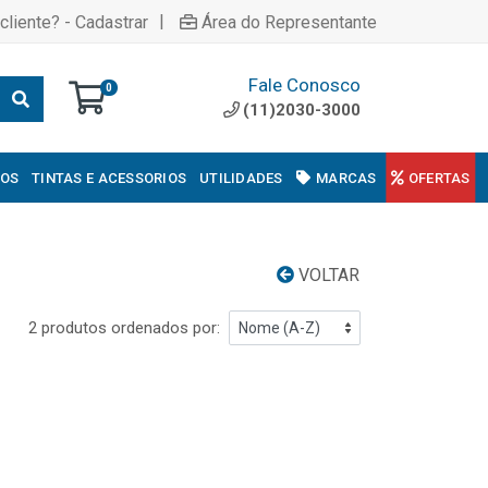
|
cliente? - Cadastrar
Área do Representante
Fale Conosco
0
(11)2030-3000
COS
TINTAS E ACESSORIOS
UTILIDADES
MARCAS
OFERTAS
VOLTAR
2 produtos ordenados por: