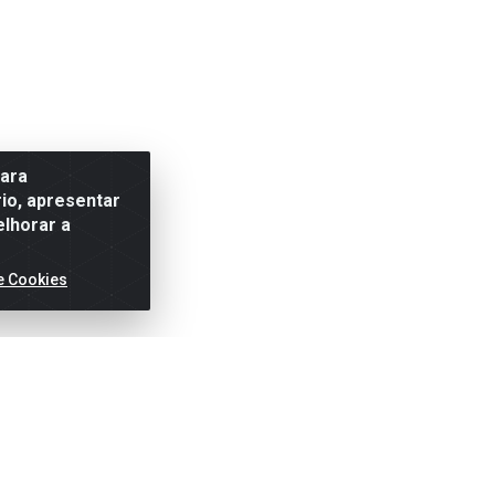
para
io, apresentar
elhorar a
e Cookies