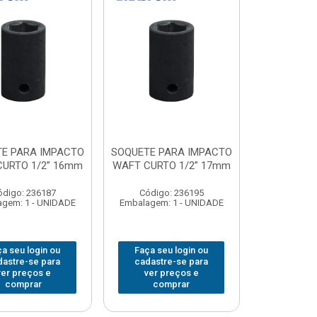
E PARA IMPACTO
SOQUETE PARA IMPACTO
URTO 1/2” 16mm
WAFT CURTO 1/2” 17mm
ódigo: 236187
Código: 236195
gem: 1 - UNIDADE
Embalagem: 1 - UNIDADE
a seu login ou
Faça seu login ou
dastre-se para
cadastre-se para
ver preços e
ver preços e
comprar
comprar