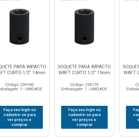
QUETE PARA IMPACTO
SOQUETE PARA IMPACTO
SOQUET
FT CURTO 1/2” 14mm
WAFT CURTO 1/2” 15mm
WAFT C
Código: 236160
Código: 236179
C
mbalagem: 1 - UNIDADE
Embalagem: 1 - UNIDADE
Embala
Faça seu login ou
Faça seu login ou
Faç
cadastre-se para
cadastre-se para
ca
ver preços e
ver preços e
comprar
comprar