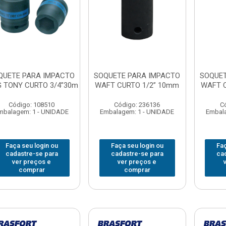
QUETE PARA IMPACTO
SOQUETE PARA IMPACTO
SOQUET
G TONY CURTO 3/4”30m
WAFT CURTO 1/2” 10mm
WAFT C
Código: 108510
Código: 236136
C
mbalagem: 1 - UNIDADE
Embalagem: 1 - UNIDADE
Embala
Faça seu login ou
Faça seu login ou
Faç
cadastre-se para
cadastre-se para
ca
ver preços e
ver preços e
comprar
comprar