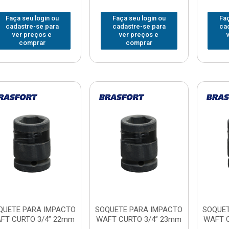
Faça seu login ou
Faça seu login ou
Faç
cadastre-se para
cadastre-se para
ca
ver preços e
ver preços e
comprar
comprar
QUETE PARA IMPACTO
SOQUETE PARA IMPACTO
SOQUET
FT CURTO 3/4” 22mm
WAFT CURTO 3/4” 23mm
WAFT C