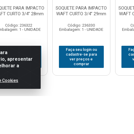
QUETE PARA IMPACTO
SOQUETE PARA IMPACTO
SOQUET
FT CURTO 3/4” 28mm
WAFT CURTO 3/4” 29mm
WAFT C
Código: 236322
Código: 236330
C
mbalagem: 1 - UNIDADE
Embalagem: 1 - UNIDADE
Embala
Faça seu login ou
Faça seu login ou
Faç
para
cadastre-se para
cadastre-se para
ca
io, apresentar
ver preços e
ver preços e
comprar
comprar
elhorar a
e Cookies