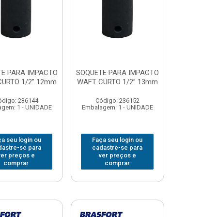
E PARA IMPACTO
SOQUETE PARA IMPACTO
URTO 1/2” 12mm
WAFT CURTO 1/2” 13mm
ódigo: 236144
Código: 236152
gem: 1 - UNIDADE
Embalagem: 1 - UNIDADE
a seu login ou
Faça seu login ou
dastre-se para
cadastre-se para
ver preços e
ver preços e
comprar
comprar