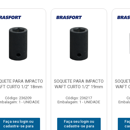
QUETE PARA IMPACTO
SOQUETE PARA IMPACTO
SOQUET
FT CURTO 1/2” 18mm
WAFT CURTO 1/2” 19mm
WAFT C
Código: 236209
Código: 236217
C
mbalagem: 1 - UNIDADE
Embalagem: 1 - UNIDADE
Embala
Faça seu login ou
Faça seu login ou
Faç
cadastre-se para
cadastre-se para
ca