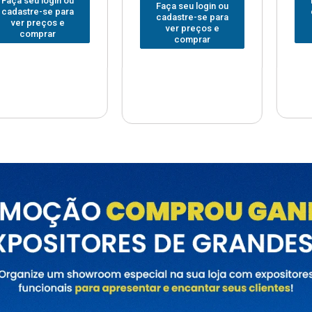
Faça seu login ou
Faça seu
 login ou
cadastre-se para
cadastre
e-se para
ver preços e
ver pr
reços e
comprar
com
prar