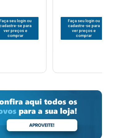
 login ou
Faça seu login ou
Faça seu 
-se para
cadastre-se para
cadastre
eços e
ver preços e
ver pr
prar
comprar
comp