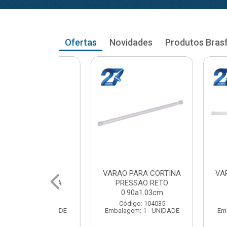
Ofertas
Novidades
Produtos Bras
RA CORTINA
VARAO PARA CORTINA
VARAO PA
AO RETO
PRESSAO RETO
PRESS
a1.03cm
1.05a1.18cm
1.20a
: 104035
Código: 104043
Código
 1 - UNIDADE
Embalagem: 1 - UNIDADE
Embalagem: