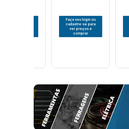
u login ou
Faça seu login ou
Faça seu
e-se para
cadastre-se para
cadastr
reços e
ver preços e
ver p
mprar
comprar
com