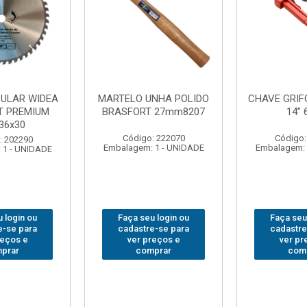
NHA POLIDO
CHAVE GRIFO BRASFORT
ADAPTAD
 27mm8207
14” 6012
SOQUET
1/2(F)x3/
: 222070
Código: 231967
Código:
 1 - UNIDADE
Embalagem: 1 - UNIDADE
Embalagem: 
 login ou
Faça seu login ou
Faça seu
e-se para
cadastre-se para
cadastre
reços e
ver preços e
ver pr
prar
comprar
com