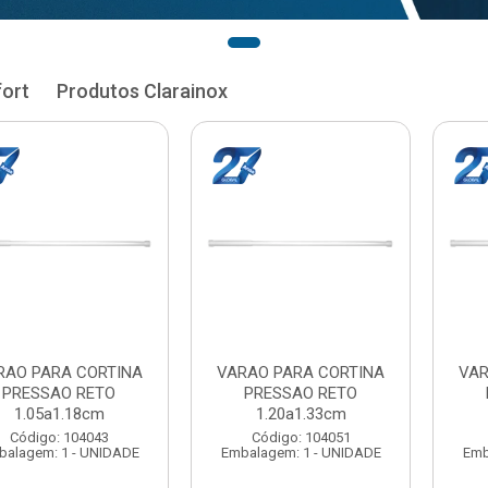
fort
Produtos Clarainox
RA CORTINA
VARAO PARA CORTINA
VARAO PAR
AO RETO
PRESSAO RETO
PRESSA
1.33cm
1.35a1.48cm
1.50a
: 104051
Código: 104060
Código:
 1 - UNIDADE
Embalagem: 1 - UNIDADE
Embalagem: 