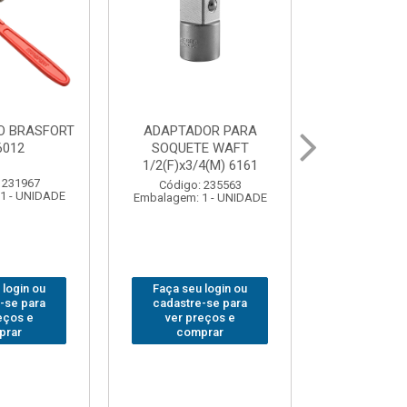
OR PARA
ABAJOUR LED
BOLSA
E WAFT
BRASFORT COB MESA
FERRAM
4(M) 6161
7844
BRASFORT
18BOLSO
 235563
Código: 310379
1 - UNIDADE
Embalagem: 1 - UNIDADE
Código:
Embalagem: 
 login ou
Faça seu login ou
Faça seu 
-se para
cadastre-se para
cadastre
eços e
ver preços e
ver pr
prar
comprar
comp