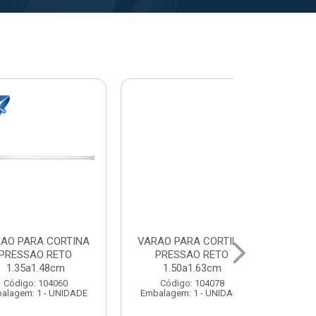
A CORTINA
VARAL PARA TETO
VARAL PA
O RETO
MAXEB ACO 1.40m
MAXEB AC
1.63cm
Código: 104086
Código:
 104078
Embalagem: 1 - UNIDADE
Embalagem: 
1 - UNIDADE