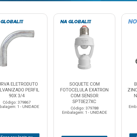
TE COM
BARRA ROSCADA
DOBRADIC
LA EXATRON
ZINCADA (D) 5/16”X1MT
JOMARCA 2
SENSOR
NC MULTIBARRAS
E27XC
Código:
Código: 379806
Embalagem: 
Embalagem: 20 - UNIDADE
: 379788
 1 - UNIDADE