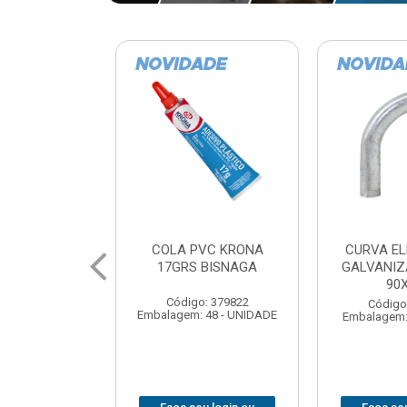
VC KRONA
CURVA ELETRODUTO
SOQUE
 BISNAGA
GALVANIZADO PERFIL
FOTOCELU
90X 3/4
COM 
SPT0
: 379822
Código: 379867
 48 - UNIDADE
Embalagem: 1 - UNIDADE
Código
Embalagem: