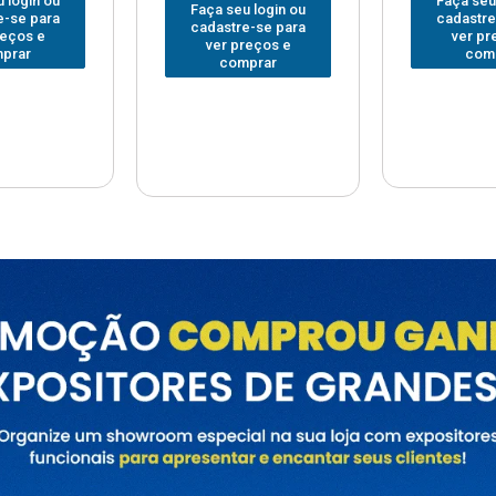
Faça seu login ou
Faça seu
 login ou
cadastre-se para
cadastre
e-se para
ver preços e
ver pr
reços e
comprar
com
prar