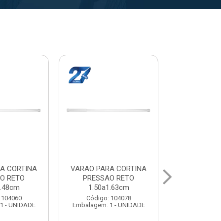
A CORTINA
VARAL PARA TETO
VARAL PA
O RETO
MAXEB ACO 1.40m
MAXEB AC
1.63cm
Código: 104086
Código:
 104078
Embalagem: 1 - UNIDADE
Embalagem: 
1 - UNIDADE