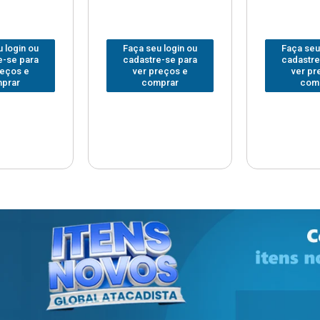
 login ou
Faça seu login ou
Faça seu
e-se para
cadastre-se para
cadastre
reços e
ver preços e
ver pr
prar
comprar
com