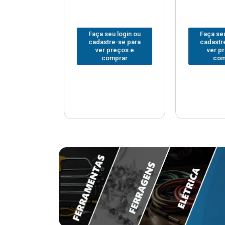
u login ou
Faça seu login ou
Faça seu
e-se para
cadastre-se para
cadastr
reços e
ver preços e
ver p
mprar
comprar
com