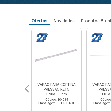
Ofertas
Novidades
Produtos Bras
RA CORTINA
VARAO PARA CORTINA
VARAO PA
AO RETO
PRESSAO RETO
PRESS
a1.03cm
1.05a1.18cm
1.20a
: 104035
Código: 104043
Código
 1 - UNIDADE
Embalagem: 1 - UNIDADE
Embalagem: