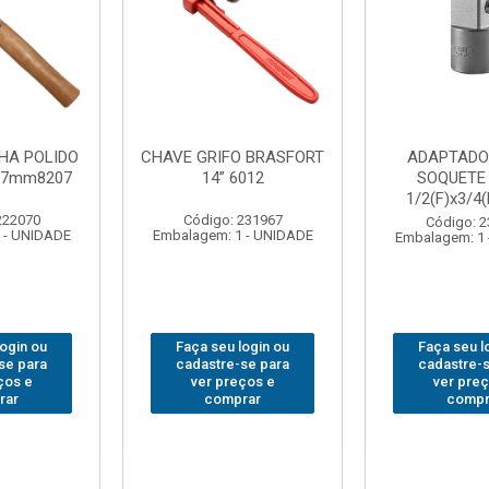
DOR PARA
ABAJOUR LED
BOLSA
TE WAFT
BRASFORT COB MESA
FERRA
/4(M) 6161
7844
BRASFORT
18BOLS
: 235563
Código: 310379
 1 - UNIDADE
Embalagem: 1 - UNIDADE
Código:
Embalagem: 
 login ou
Faça seu login ou
Faça seu
e-se para
cadastre-se para
cadastre
reços e
ver preços e
ver pr
prar
comprar
com