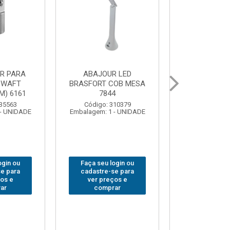
 PARA
GRAMPO MARCENEIRO
BROCA SDSP
MENTAS
SARGENTO BRASFORT
BRASFORT 
 FECHADA
80x 250
OS 7559
Código:
Código: 312649
Embalagem: 
Embalagem: 1 - UNIDADE
 312401
1 - UNIDADE
Faça seu login ou
Faça seu 
 login ou
cadastre-se para
cadastre
-se para
ver preços e
ver pr
eços e
comprar
comp
prar