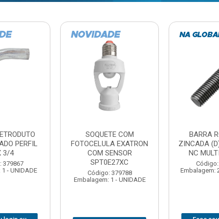
TE COM
BARRA ROSCADA
DOBRADIC
LA EXATRON
ZINCADA (D) 5/16”X1MT
JOMARCA 2
SENSOR
NC MULTIBARRAS
E27XC
Código:
Código: 379806
Embalagem: 
Embalagem: 20 - UNIDADE
: 379788
 1 - UNIDADE