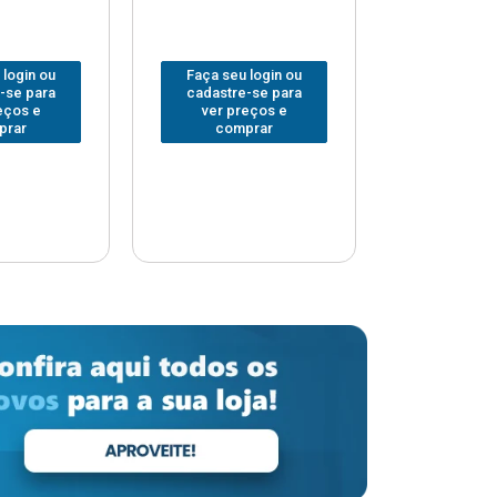
 login ou
Faça seu login ou
Faça seu 
-se para
cadastre-se para
cadastre
eços e
ver preços e
ver pr
prar
comprar
comp