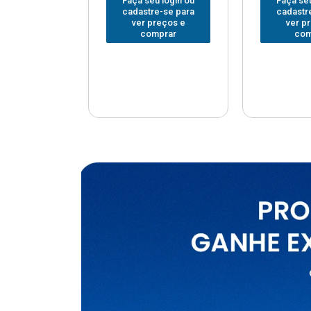
u login ou
Faça seu login ou
Faça seu
e-se para
cadastre-se para
cadastr
reços e
ver preços e
ver p
mprar
comprar
com