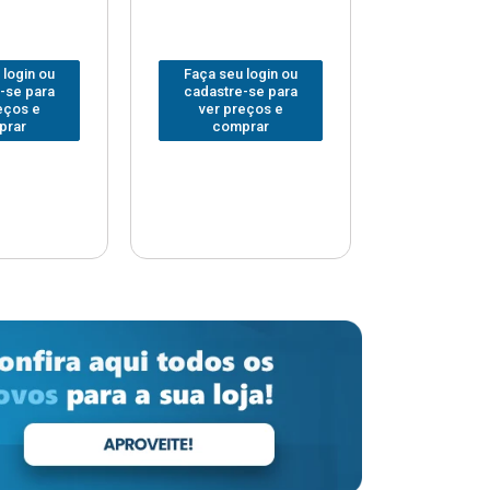
 login ou
Faça seu login ou
Faça seu 
-se para
cadastre-se para
cadastre
eços e
ver preços e
ver pr
prar
comprar
comp