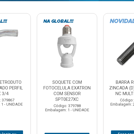
TE COM
BARRA ROSCADA
DOBRADIC
LA EXATRON
ZINCADA (D) 5/16”X1MT
JOMARCA 2
SENSOR
NC MULTIBARRAS
E27XC
Código:
Código: 379806
Embalagem: 
Embalagem: 20 - UNIDADE
: 379788
 1 - UNIDADE