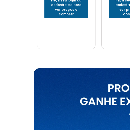
u login ou
Faça seu login ou
Faça seu
e-se para
cadastre-se para
cadastr
reços e
ver preços e
ver p
mprar
comprar
com