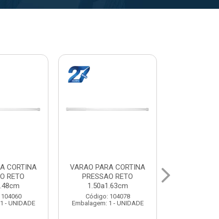
A CORTINA
VARAL PARA TETO
VARAL PA
O RETO
MAXEB ACO 1.40m
MAXEB AC
1.63cm
Código: 104086
Código:
 104078
Embalagem: 1 - UNIDADE
Embalagem: 
1 - UNIDADE