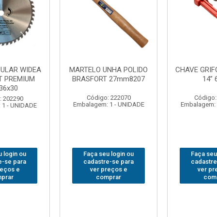
HAVE GRIFO BRASFORT
ADAPTADOR PARA
14” 6012
SOQUETE WAFT
1/2(F)x3/4(M) 6161
Código: 231967
Código: 235563
Embalagem: 1 - UNIDADE
Embalagem: 1 - UNIDADE
Faça seu login ou
Faça seu login ou
cadastre-se para
cadastre-se para
ver preços e
ver preços e
comprar
comprar