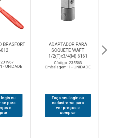
ABAJOUR LED
BOLSA PARA
G
BRASFORT COB MESA
FERRAMENTAS
S
7844
BRASFORT FECHADA
18BOLSOS 7559
Código: 310379
Embalagem: 1 - UNIDADE
E
Código: 312401
Embalagem: 1 - UNIDADE
Faça seu login ou
Faça seu login ou
cadastre-se para
cadastre-se para
ver preços e
ver preços e
comprar
comprar