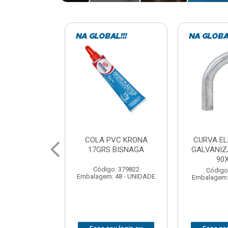
VC KRONA
CURVA ELETRODUTO
SOQUE
 BISNAGA
GALVANIZADO PERFIL
FOTOCELU
90X 3/4
COM 
SPT0
: 379822
Código: 379867
 48 - UNIDADE
Embalagem: 1 - UNIDADE
Código
Embalagem: