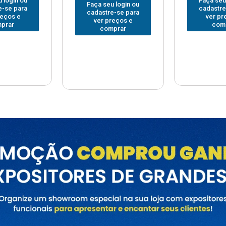
Faça seu login ou
Faça seu
 login ou
cadastre-se para
cadastre
e-se para
ver preços e
ver pr
reços e
comprar
com
prar