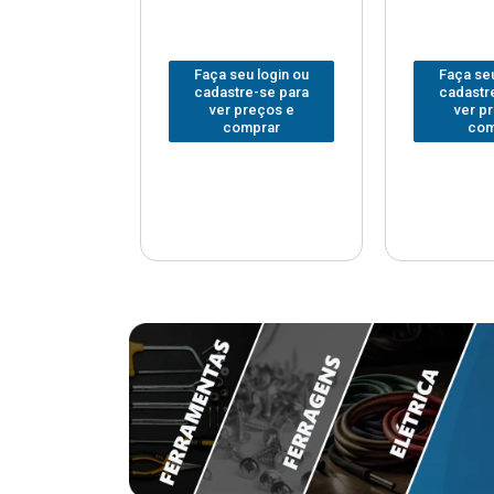
u login ou
Faça seu login ou
Faça seu
e-se para
cadastre-se para
cadastr
reços e
ver preços e
ver p
mprar
comprar
com