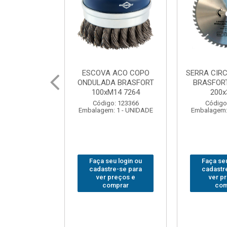
SERRA CIRCULAR WIDEA
MARTELO UNHA POLIDO
C
BRASFORT PREMIUM
BRASFORT 27mm8207
200x36x30
Código: 222070
Código: 202290
Embalagem: 1 - UNIDADE
Embalagem: 1 - UNIDADE
Faça seu login ou
Faça seu login ou
cadastre-se para
cadastre-se para
ver preços e
ver preços e
comprar
comprar