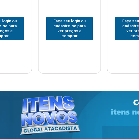
 login ou
Faça seu login ou
Faça seu
e-se para
cadastre-se para
cadastre
reços e
ver preços e
ver pr
prar
comprar
com