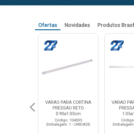
Ofertas
Novidades
Produtos Bras
RA CORTINA
VARAO PARA CORTINA
VARAO PA
AO RETO
PRESSAO RETO
PRESS
a1.03cm
1.05a1.18cm
1.20a
: 104035
Código: 104043
Código
 1 - UNIDADE
Embalagem: 1 - UNIDADE
Embalagem: