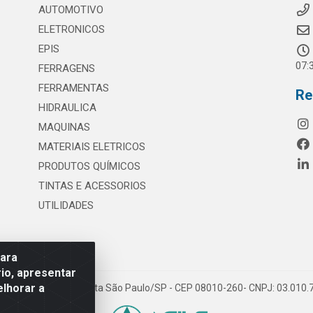
AUTOMOTIVO
ELETRONICOS
EPIS
07:
FERRAGENS
FERRAMENTAS
Re
HIDRAULICA
MAQUINAS
MATERIAIS ELETRICOS
PRODUTOS QUÍMICOS
TINTAS E ACESSORIOS
UTILIDADES
para
io, apresentar
elhorar a
 117 - S. Miguel Paulista São Paulo/SP - CEP 08010-260- CNPJ: 03.010