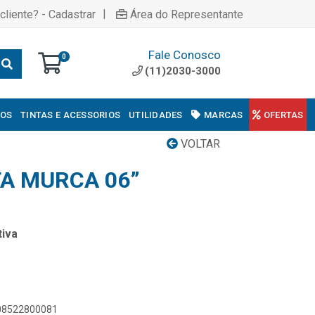
|
cliente? - Cadastrar
Área do Representante
Fale Conosco
0
(11)2030-3000
COS
TINTAS E ACESSORIOS
UTILIDADES
MARCAS
OFERTAS
VOLTAR
TA MURCA 06”
iva
908522800081