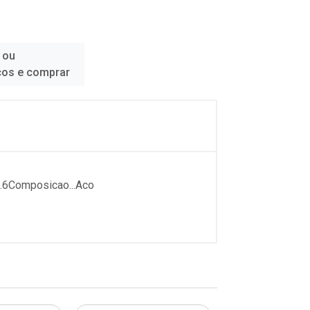
 ou
ços e comprar
..6Composicao...Aco