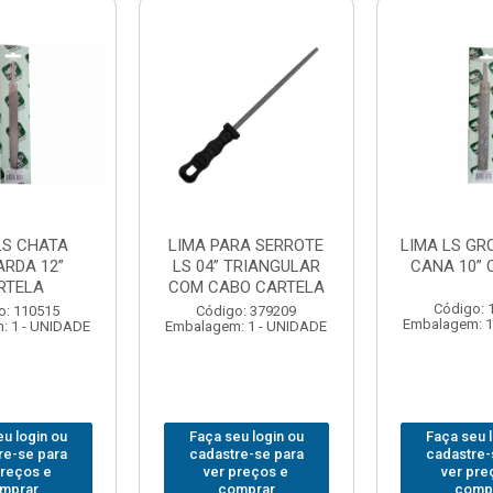
LS CHATA
LIMA PARA SERROTE
LIMA LS GR
ARDA 12”
LS 04” TRIANGULAR
CANA 10” 
RTELA
COM CABO CARTELA
Código: 
o: 110515
Código: 379209
Embalagem: 1
: 1 - UNIDADE
Embalagem: 1 - UNIDADE
u login ou
Faça seu login ou
Faça seu 
re-se para
cadastre-se para
cadastre-
preços e
ver preços e
ver pre
mprar
comprar
comp