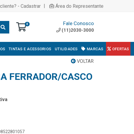
|
cliente? - Cadastrar
Área do Representante
Fale Conosco
0
(11)2030-3000
COS
TINTAS E ACESSORIOS
UTILIDADES
MARCAS
OFERTAS
VOLTAR
SA FERRADOR/CASCO
iva
908522801057