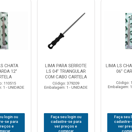
LS CHATA
LIMA PARA SERROTE
LIMA LS CH
ARDA 12”
LS 04” TRIANGULAR
06” CA
RTELA
COM CABO CARTELA
Código: 
o: 110515
Código: 379209
Embalagem: 1
: 1 - UNIDADE
Embalagem: 1 - UNIDADE
u login ou
Faça seu login ou
Faça seu 
re-se para
cadastre-se para
cadastre-
preços e
ver preços e
ver pre
mprar
comprar
comp