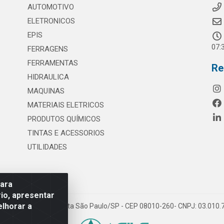
AUTOMOTIVO
ELETRONICOS
EPIS
07:
FERRAGENS
FERRAMENTAS
Re
HIDRAULICA
MAQUINAS
MATERIAIS ELETRICOS
PRODUTOS QUÍMICOS
TINTAS E ACESSORIOS
UTILIDADES
para
io, apresentar
elhorar a
 117 - S. Miguel Paulista São Paulo/SP - CEP 08010-260- CNPJ: 03.010