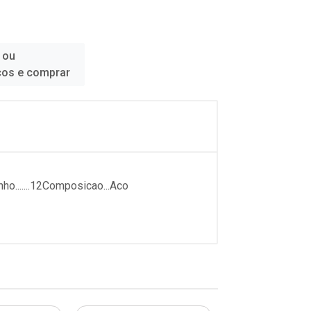
 ou
ços e comprar
.......12Composicao...Aco