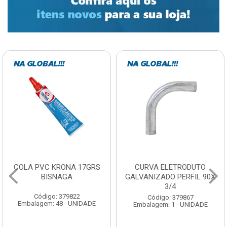
7GRS
CURVA ELETRODUTO
SOQUETE COM
GALVANIZADO PERFIL 90X
FOTOCELULA EXAT
3/4
COM SENSOR SPT0E
Código: 379867
Código: 379788
ADE
Embalagem: 1 - UNIDADE
Embalagem: 1 - UNID