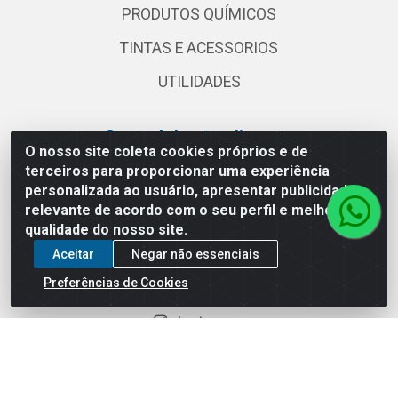
PRODUTOS QUÍMICOS
TINTAS E ACESSORIOS
UTILIDADES
Central de atendimento
O nosso site coleta cookies próprios e de
terceiros para proporcionar uma experiência
(11) 2030 3000
personalizada ao usuário, apresentar publicidade
vendas@globalatacadista.com.br
relevante de acordo com o seu perfil e melhorar a
Horário de atendimento: Segunda a Sexta das
qualidade do nosso site.
07:30h às 18h.
Aceitar
Negar não essenciais
Redes sociais
Preferências de Cookies
Instagram
Facebook
Linkedin