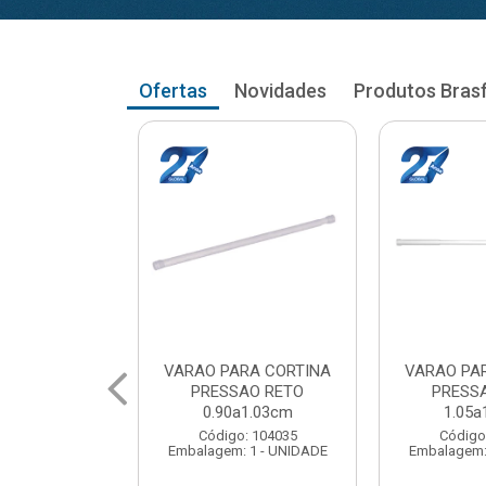
Ofertas
Novidades
Produtos Bras
RA CORTINA
VARAO PARA CORTINA
VARAO PA
AO RETO
PRESSAO RETO
PRESS
a1.03cm
1.05a1.18cm
1.20a
: 104035
Código: 104043
Código
 1 - UNIDADE
Embalagem: 1 - UNIDADE
Embalagem: