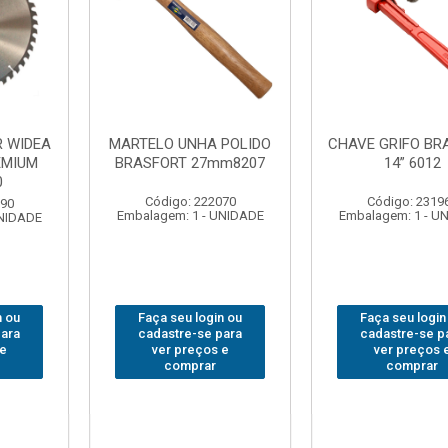
FO BRASFORT
ADAPTADOR PARA
ABAJO
 6012
SOQUETE WAFT
BRASFORT
1/2(F)x3/4(M) 6161
78
: 231967
Código: 235563
Código:
 1 - UNIDADE
Embalagem: 1 - UNIDADE
Embalagem: 
 login ou
Faça seu login ou
Faça seu
e-se para
cadastre-se para
cadastre
reços e
ver preços e
ver pr
prar
comprar
com