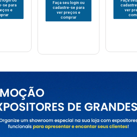
Faça seu login ou
Faça seu
 login ou
cadastre-se para
cadastre
e-se para
ver preços e
ver pr
reços e
comprar
com
prar