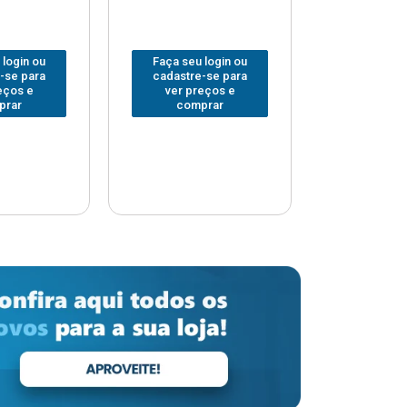
 login ou
Faça seu login ou
Faça seu 
-se para
cadastre-se para
cadastre
eços e
ver preços e
ver pr
prar
comprar
comp