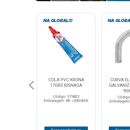
VC KRONA
CURVA ELETRODUTO
SOQUE
 BISNAGA
GALVANIZADO PERFIL
FOTOCELU
90X 3/4
COM 
SPT0
: 379822
Código: 379867
 48 - UNIDADE
Embalagem: 1 - UNIDADE
Código
Embalagem: