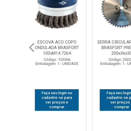
CULAR WIDEA
MARTELO UNHA POLIDO
CHAVE GRI
T PREMIUM
BRASFORT 27mm8207
14”
x36x30
Código: 222070
Código
: 202290
Embalagem: 1 - UNIDADE
Embalagem:
 1 - UNIDADE
u login ou
Faça seu login ou
Faça seu
e-se para
cadastre-se para
cadastr
reços e
ver preços e
ver p
mprar
comprar
com