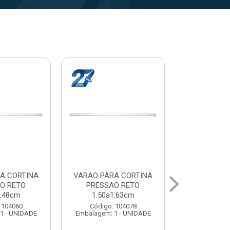
A CORTINA
VARAL PARA TETO
VARAL PA
O RETO
MAXEB ACO 1.40m
MAXEB AC
1.63cm
Código: 104086
Código:
 104078
Embalagem: 1 - UNIDADE
Embalagem: 
1 - UNIDADE