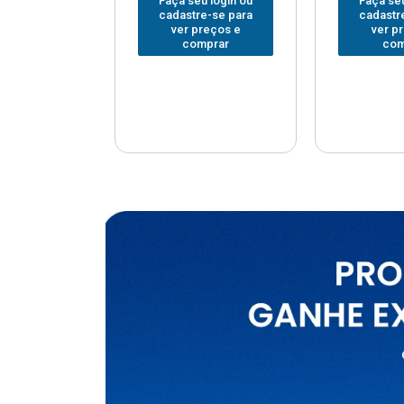
u login ou
Faça seu login ou
Faça seu
e-se para
cadastre-se para
cadastr
reços e
ver preços e
ver p
mprar
comprar
com