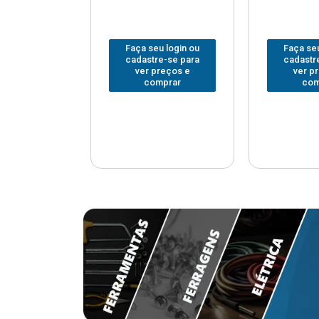
u login ou
Faça seu login ou
Faça seu
e-se para
cadastre-se para
cadastr
reços e
ver preços e
ver p
mprar
comprar
com