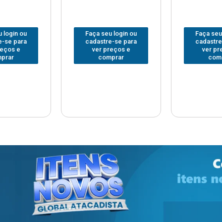
 login ou
Faça seu login ou
Faça seu
e-se para
cadastre-se para
cadastre
reços e
ver preços e
ver pr
prar
comprar
com