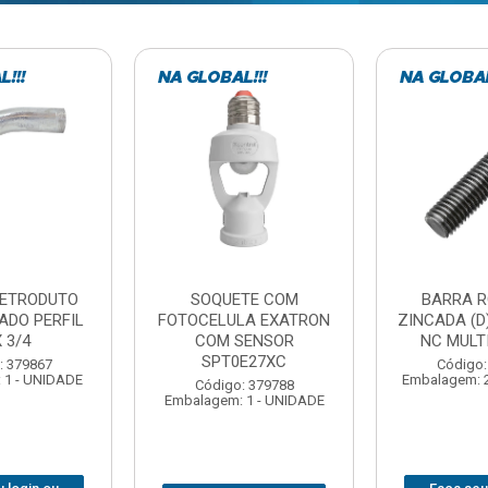
TE COM
BARRA ROSCADA
DOBRADIC
LA EXATRON
ZINCADA (D) 5/16”X1MT
JOMARCA 2
SENSOR
NC MULTIBARRAS
E27XC
Código:
Código: 379806
Embalagem: 
Embalagem: 20 - UNIDADE
: 379788
 1 - UNIDADE