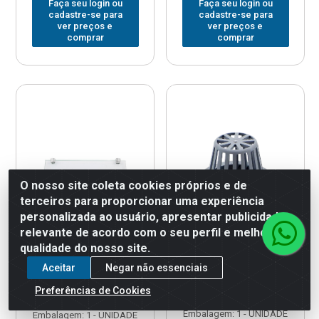
Faça seu login ou
Faça seu login ou
cadastre-se para
cadastre-se para
ver preços e
ver preços e
comprar
comprar
O nosso site coleta cookies próprios e de
terceiros para proporcionar uma experiência
personalizada ao usuário, apresentar publicidade
relevante de acordo com o seu perfil e melhorar a
qualidade do nosso site.
PORTA SHAMPOO
PROTETOR CALHA
Aceitar
Negar não essenciais
PLASTICO OVERTIME
JAPONES No.01 3”( 75mm )
ACRILICO RETO
Preferências de Cookies
Código: 141259
Código: 197149
Embalagem: 1 - UNIDADE
Embalagem: 1 - UNIDADE