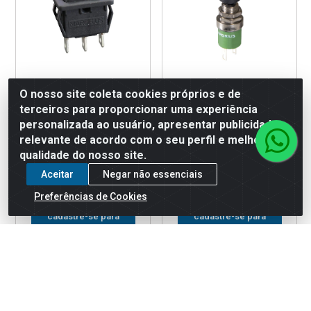
O nosso site coleta cookies próprios e de
terceiros para proporcionar uma experiência
CHAVE MARGIRIUS TECLA
CHAVE PUSHBUTTON
UNIPOLAR 6A 16123
MARGIRIUS 18531 VERDE
personalizada ao usuário, apresentar publicidade
relevante de acordo com o seu perfil e melhorar a
Código: 143308
Código: 143260
qualidade do nosso site.
Embalagem: 1 - UNIDADE
Embalagem: 1 - UNIDADE
Aceitar
Negar não essenciais
Preferências de Cookies
Faça seu login ou
Faça seu login ou
cadastre-se para
cadastre-se para
ver preços e
ver preços e
comprar
comprar