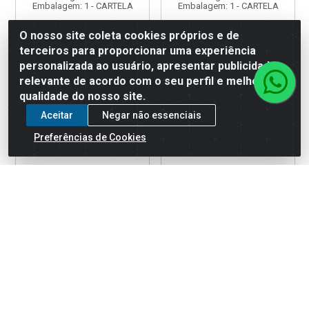
Embalagem: 1 - CARTELA
Embalagem: 1 - CARTELA
O nosso site coleta cookies próprios e de
terceiros para proporcionar uma experiência
Faça seu login ou
Faça seu login ou
cadastre-se para
cadastre-se para
personalizada ao usuário, apresentar publicidade
ver preços e
ver preços e
relevante de acordo com o seu perfil e melhorar a
comprar
comprar
qualidade do nosso site.
Aceitar
Negar não essenciais
Preferências de Cookies
REBITE REBITOP CARTELA
REBITE REBITOP CARTELA