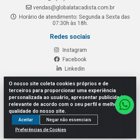
vendas@globalatacadista.com.br
Horário de atendimento: Segunda a Sexta das
07:30h às 18h.
Redes sociais
Instagram
Facebook
Linkedin
O nosso site coleta cookies próprios e de
terceiros para proporcionar uma experiência
Rua Chipuê, 117 - S. Miguel Paulista São Paulo/SP - CEP
personalizada ao usuário, apresentar publicidade
08010-260- CNPJ: 03.010.739/0001-72
relevante de acordo com o seu perfil e melhorar a
qualidade do nosso site.
Aceitar
Negar não essenciais
Preferências de Cookies