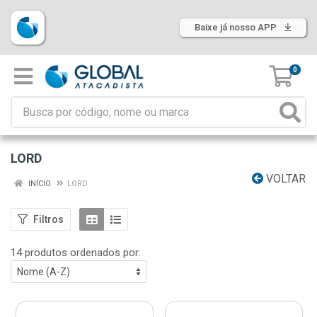
Baixe já nosso APP
0
LORD
VOLTAR
INÍCIO
LORD
Filtros
14 produtos ordenados por: