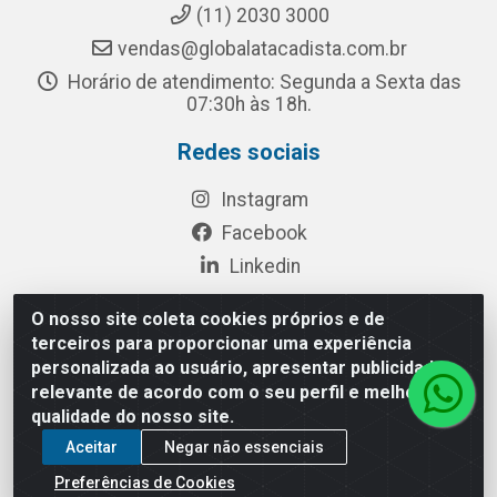
(11) 2030 3000
vendas@globalatacadista.com.br
Horário de atendimento: Segunda a Sexta das
07:30h às 18h.
Redes sociais
Instagram
Facebook
Linkedin
O nosso site coleta cookies próprios e de
terceiros para proporcionar uma experiência
Rua Chipuê, 117 - S. Miguel Paulista São Paulo/SP - CEP
personalizada ao usuário, apresentar publicidade
08010-260- CNPJ: 03.010.739/0001-72
relevante de acordo com o seu perfil e melhorar a
qualidade do nosso site.
Aceitar
Negar não essenciais
Preferências de Cookies