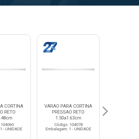
A CORTINA
VARAL PARA TETO
VARAL PA
O RETO
MAXEB ACO 1.40m
MAXEB AC
1.63cm
Código: 104086
Código:
 104078
Embalagem: 1 - UNIDADE
Embalagem: 
1 - UNIDADE