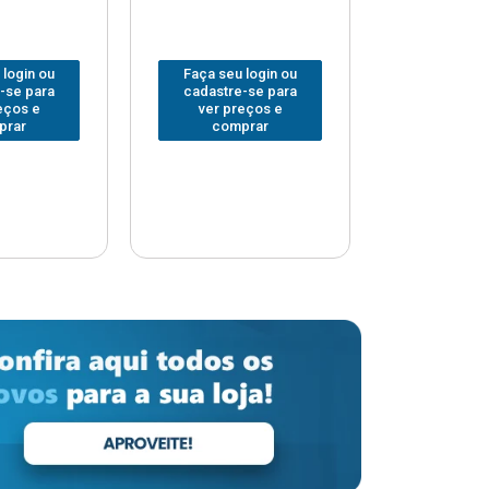
 login ou
Faça seu login ou
Faça seu 
-se para
cadastre-se para
cadastre
eços e
ver preços e
ver pr
prar
comprar
comp