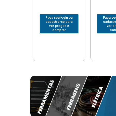
u login ou
Faça seu login ou
Faça seu
e-se para
cadastre-se para
cadastr
reços e
ver preços e
ver p
mprar
comprar
com