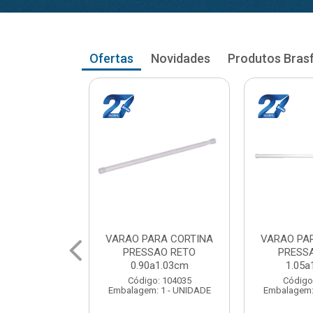
Ofertas
Novidades
Produtos Bras
RA CORTINA
VARAO PARA CORTINA
VARAO PA
AO RETO
PRESSAO RETO
PRESS
a1.03cm
1.05a1.18cm
1.20a
: 104035
Código: 104043
Código
 1 - UNIDADE
Embalagem: 1 - UNIDADE
Embalagem: