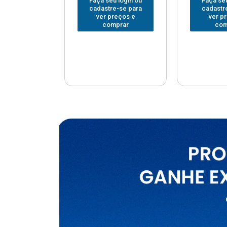
u login ou
Faça seu login ou
Faça seu
e-se para
cadastre-se para
cadastr
reços e
ver preços e
ver p
mprar
comprar
com