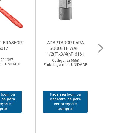
OR PARA
ABAJOUR LED
BOLSA
E WAFT
BRASFORT COB MESA
FERRAM
4(M) 6161
7844
BRASFORT
18BOLSO
 235563
Código: 310379
1 - UNIDADE
Embalagem: 1 - UNIDADE
Código:
Embalagem: 
 login ou
Faça seu login ou
Faça seu 
-se para
cadastre-se para
cadastre
eços e
ver preços e
ver pr
prar
comprar
comp