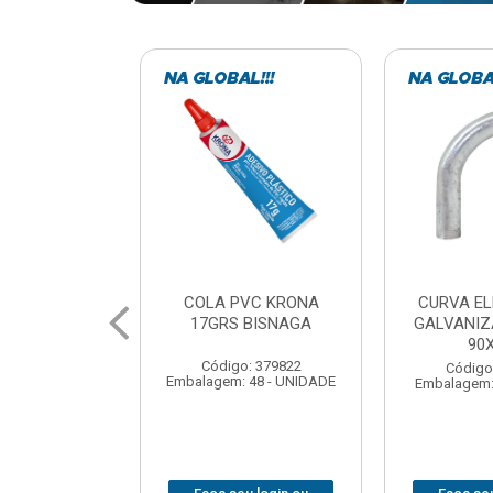
VC KRONA
CURVA ELETRODUTO
SOQUE
 BISNAGA
GALVANIZADO PERFIL
FOTOCELU
90X 3/4
COM 
SPT0
: 379822
Código: 379867
 48 - UNIDADE
Embalagem: 1 - UNIDADE
Código
Embalagem: