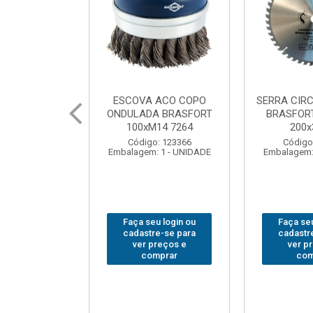
 ACO COPO
SERRA CIRCULAR WIDEA
MARTELO U
A BRASFORT
BRASFORT PREMIUM
BRASFORT
14 7264
200x36x30
Código
: 123366
Código: 202290
Embalagem:
 1 - UNIDADE
Embalagem: 1 - UNIDADE
u login ou
Faça seu login ou
Faça seu
e-se para
cadastre-se para
cadastr
reços e
ver preços e
ver p
mprar
comprar
com