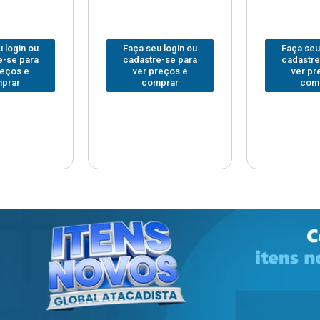
 login ou
Faça seu login ou
Faça seu
e-se para
cadastre-se para
cadastre
reços e
ver preços e
ver pr
prar
comprar
com