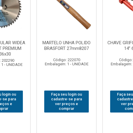
NHA POLIDO
CHAVE GRIFO BRASFORT
ADAPTAD
 27mm8207
14” 6012
SOQUET
1/2(F)x3/
: 222070
Código: 231967
Código:
 1 - UNIDADE
Embalagem: 1 - UNIDADE
Embalagem: 
 login ou
Faça seu login ou
Faça seu
e-se para
cadastre-se para
cadastre
reços e
ver preços e
ver pr
prar
comprar
com