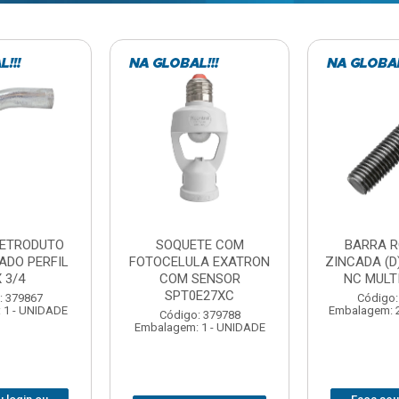
TE COM
BARRA ROSCADA
DOBRADIC
LA EXATRON
ZINCADA (D) 5/16”X1MT
JOMARCA 2
SENSOR
NC MULTIBARRAS
E27XC
Código:
Código: 379806
Embalagem: 
Embalagem: 20 - UNIDADE
: 379788
 1 - UNIDADE