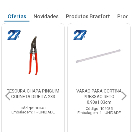
Ofertas
Novidades
Produtos Brasfort
Produ
VARAO PARA CORTINA
VARAO PARA CORTINA
PRESSAO RETO
PRESSAO RETO
0.90a1.03cm
1.05a1.18cm
Código: 104035
Código: 104043
Embalagem: 1 - UNIDADE
Embalagem: 1 - UNIDADE