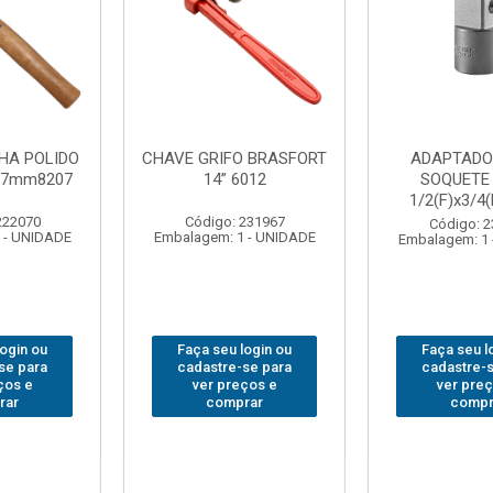
FO BRASFORT
ADAPTADOR PARA
ABAJO
 6012
SOQUETE WAFT
BRASFORT
1/2(F)x3/4(M) 6161
78
: 231967
Código: 235563
Código:
 1 - UNIDADE
Embalagem: 1 - UNIDADE
Embalagem: 
 login ou
Faça seu login ou
Faça seu
e-se para
cadastre-se para
cadastre
reços e
ver preços e
ver pr
prar
comprar
com