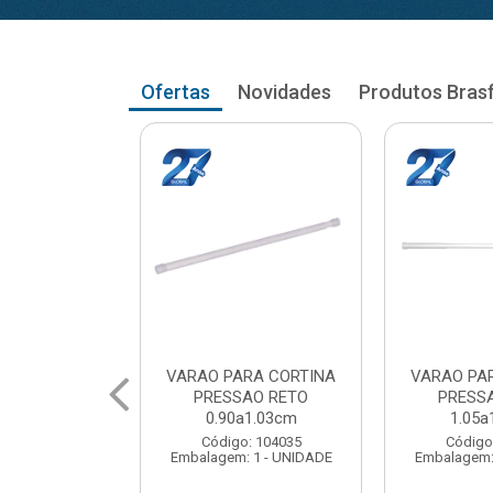
Ofertas
Novidades
Produtos Bras
RA CORTINA
VARAO PARA CORTINA
VARAO PA
AO RETO
PRESSAO RETO
PRESS
a1.03cm
1.05a1.18cm
1.20a
: 104035
Código: 104043
Código
 1 - UNIDADE
Embalagem: 1 - UNIDADE
Embalagem: