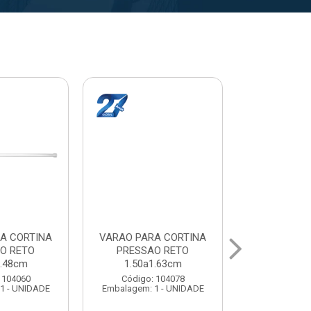
A CORTINA
VARAL PARA TETO
VARAL PA
O RETO
MAXEB ACO 1.40m
MAXEB AC
1.63cm
Código: 104086
Código:
 104078
Embalagem: 1 - UNIDADE
Embalagem: 
1 - UNIDADE