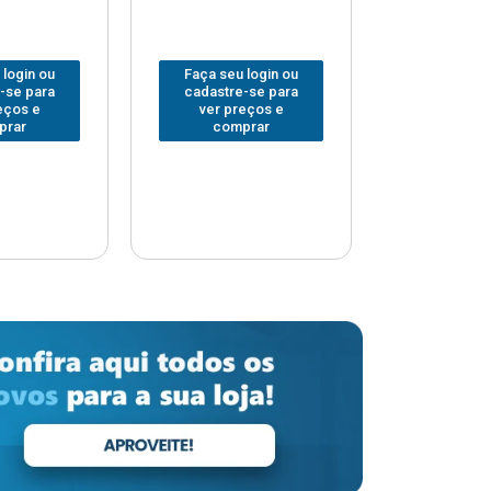
 login ou
Faça seu login ou
Faça seu 
-se para
cadastre-se para
cadastre
eços e
ver preços e
ver pr
prar
comprar
comp