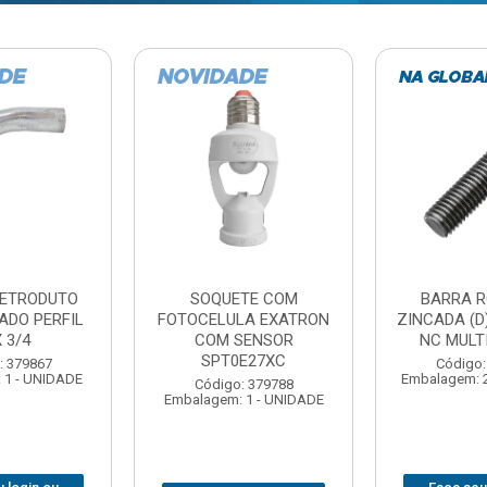
TE COM
BARRA ROSCADA
DOBRADIC
LA EXATRON
ZINCADA (D) 5/16”X1MT
JOMARCA 2
SENSOR
NC MULTIBARRAS
E27XC
Código:
Código: 379806
Embalagem: 
Embalagem: 20 - UNIDADE
: 379788
 1 - UNIDADE