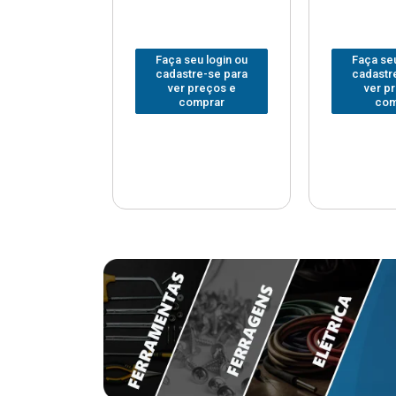
u login ou
Faça seu login ou
Faça seu
e-se para
cadastre-se para
cadastr
reços e
ver preços e
ver p
mprar
comprar
com