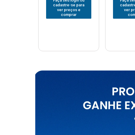
u login ou
Faça seu login ou
Faça seu
e-se para
cadastre-se para
cadastr
reços e
ver preços e
ver p
mprar
comprar
com