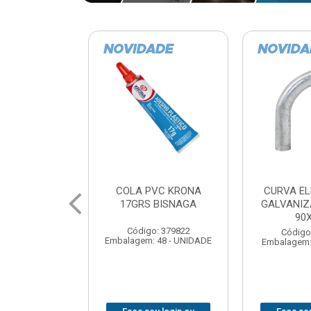
VC KRONA
CURVA ELETRODUTO
SOQUE
 BISNAGA
GALVANIZADO PERFIL
FOTOCELU
90X 3/4
COM 
SPT0
: 379822
Código: 379867
 48 - UNIDADE
Embalagem: 1 - UNIDADE
Código
Embalagem: