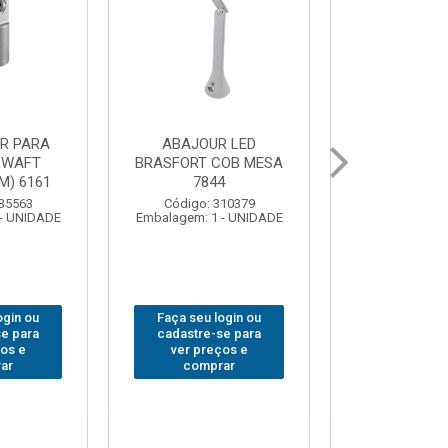
UR LED
BOLSA PARA
GRAMPO MA
 COB MESA
FERRAMENTAS
SARGENTO 
44
BRASFORT FECHADA
80x 
18BOLSOS 7559
 310379
Código:
1 - UNIDADE
Embalagem: 
Código: 312401
Embalagem: 1 - UNIDADE
 login ou
Faça seu 
Faça seu login ou
-se para
cadastre
cadastre-se para
eços e
ver pr
ver preços e
prar
comp
comprar