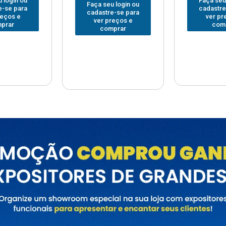
Faça seu login ou
Faça seu
 login ou
cadastre-se para
cadastre
e-se para
ver preços e
ver pr
reços e
comprar
com
prar