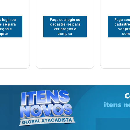
 login ou
Faça seu login ou
Faça seu
e-se para
cadastre-se para
cadastre
reços e
ver preços e
ver pr
prar
comprar
com