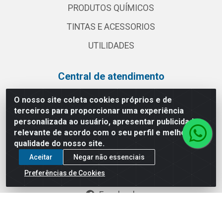
PRODUTOS QUÍMICOS
TINTAS E ACESSORIOS
UTILIDADES
Central de atendimento
(11) 2030 3000
O nosso site coleta cookies próprios e de
terceiros para proporcionar uma experiência
vendas@globalatacadista.com.br
personalizada ao usuário, apresentar publicidade
Horário de atendimento: Segunda a Sexta das
relevante de acordo com o seu perfil e melhorar a
07:30h às 18h.
qualidade do nosso site.
Redes sociais
Aceitar
Negar não essenciais
Preferências de Cookies
Instagram
Facebook
Linkedin