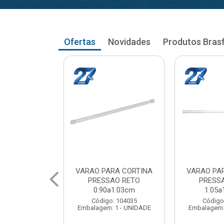
Ofertas
Novidades
Produtos Bras
RA CORTINA
VARAO PARA CORTINA
VARAO PA
AO RETO
PRESSAO RETO
PRESS
a1.03cm
1.05a1.18cm
1.20a
: 104035
Código: 104043
Código
 1 - UNIDADE
Embalagem: 1 - UNIDADE
Embalagem: