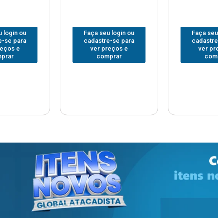
 login ou
Faça seu login ou
Faça seu
e-se para
cadastre-se para
cadastre
reços e
ver preços e
ver pr
prar
comprar
com