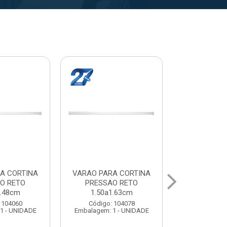
A CORTINA
VARAL PARA TETO
VARAL PA
O RETO
MAXEB ACO 1.40m
MAXEB AC
1.63cm
Código: 104086
Código:
 104078
Embalagem: 1 - UNIDADE
Embalagem: 
1 - UNIDADE