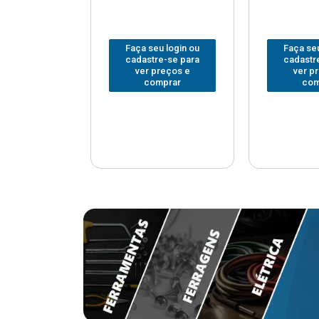
u login ou
Faça seu login ou
Faça seu
e-se para
cadastre-se para
cadastr
reços e
ver preços e
ver p
mprar
comprar
com