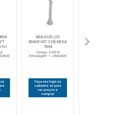
BOLSA PARA
GRAMPO MARCENEIR
A
FERRAMENTAS
SARGENTO BRASFOR
BRASFORT FECHADA
80x 250
18BOLSOS 7559
Código: 312649
E
Embalagem: 1 - UNIDAD
Código: 312401
Embalagem: 1 - UNIDADE
Faça seu login ou
Faça seu login ou
cadastre-se para
cadastre-se para
ver preços e
ver preços e
comprar
comprar