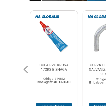
VC KRONA
CURVA ELETRODUTO
SOQUE
 BISNAGA
GALVANIZADO PERFIL
FOTOCELU
90X 3/4
COM 
SPT0
: 379822
Código: 379867
 48 - UNIDADE
Embalagem: 1 - UNIDADE
Código
Embalagem: