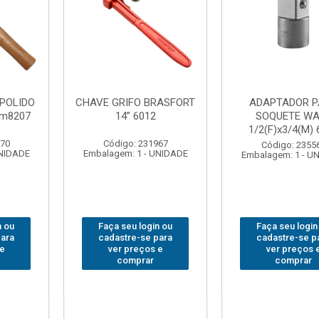
ORT
ADAPTADOR PARA
ABAJOUR LED
SOQUETE WAFT
BRASFORT COB MES
1/2(F)x3/4(M) 6161
7844
Código: 235563
Código: 310379
DE
Embalagem: 1 - UNIDADE
Embalagem: 1 - UNIDAD
Faça seu login ou
Faça seu login ou
cadastre-se para
cadastre-se para
ver preços e
ver preços e
comprar
comprar