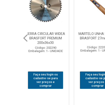
DEA
MARTELO UNHA POLIDO
CHAVE GRIFO BRASF
UM
BRASFORT 27mm8207
14” 6012
Código: 222070
Código: 231967
Embalagem: 1 - UNIDADE
Embalagem: 1 - UNIDA
ADE
Faça seu login ou
Faça seu login ou
cadastre-se para
cadastre-se para
ver preços e
ver preços e
comprar
comprar