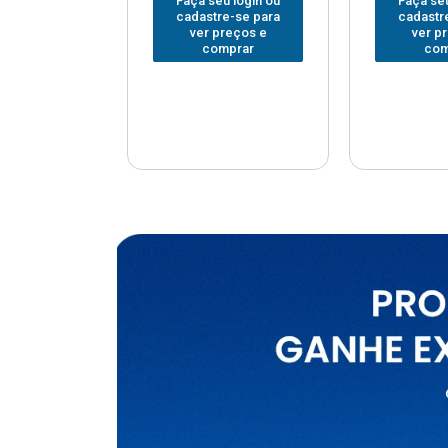
u login ou
Faça seu login ou
Faça seu
e-se para
cadastre-se para
cadastr
reços e
ver preços e
ver p
mprar
comprar
com