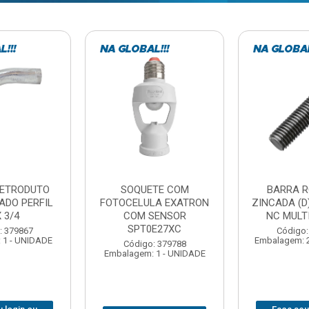
TE COM
BARRA ROSCADA
DOBRADIC
LA EXATRON
ZINCADA (D) 5/16”X1MT
JOMARCA 2
SENSOR
NC MULTIBARRAS
E27XC
Código:
Código: 379806
Embalagem: 
Embalagem: 20 - UNIDADE
: 379788
 1 - UNIDADE