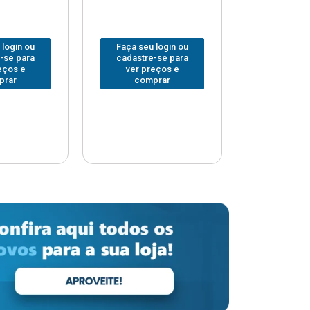
 login ou
Faça seu login ou
Faça seu 
-se para
cadastre-se para
cadastre
eços e
ver preços e
ver pr
prar
comprar
comp