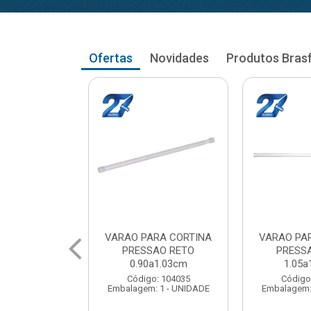
Ofertas
Novidades
Produtos Bras
RA CORTINA
VARAO PARA CORTINA
VARAO PA
AO RETO
PRESSAO RETO
PRESS
a1.03cm
1.05a1.18cm
1.20a
: 104035
Código: 104043
Código
 1 - UNIDADE
Embalagem: 1 - UNIDADE
Embalagem: