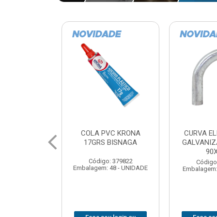
VC KRONA
CURVA ELETRODUTO
SOQUE
 BISNAGA
GALVANIZADO PERFIL
FOTOCELU
90X 3/4
COM 
SPT0
: 379822
Código: 379867
 48 - UNIDADE
Embalagem: 1 - UNIDADE
Código
Embalagem: