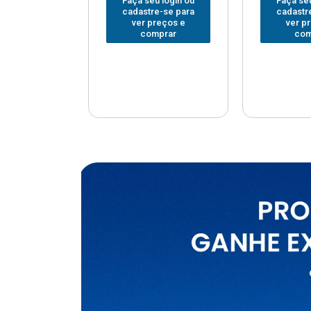
u login ou
Faça seu login ou
Faça seu
e-se para
cadastre-se para
cadastr
reços e
ver preços e
ver p
mprar
comprar
com