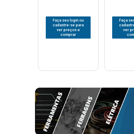
u login ou
Faça seu login ou
Faça seu
e-se para
cadastre-se para
cadastr
reços e
ver preços e
ver p
mprar
comprar
com