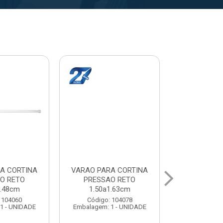
A CORTINA
VARAL PARA TETO
VARAL PA
O RETO
MAXEB ACO 1.40m
MAXEB AC
1.63cm
Código: 104086
Código:
 104078
Embalagem: 1 - UNIDADE
Embalagem: 
1 - UNIDADE