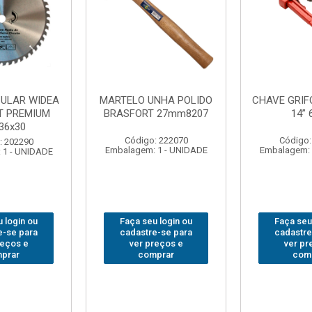
VE GRIFO BRASFORT
ADAPTADOR PARA
14” 6012
SOQUETE WAFT
BR
1/2(F)x3/4(M) 6161
Código: 231967
Código: 235563
balagem: 1 - UNIDADE
Embalagem: 1 - UNIDADE
Emb
Faça seu login ou
Faça seu login ou
cadastre-se para
cadastre-se para
ver preços e
ver preços e
comprar
comprar