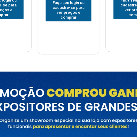
Faça seu login ou
Faça seu
 login ou
cadastre-se para
cadastre
e-se para
ver preços e
ver pr
reços e
comprar
com
prar