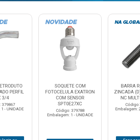
TE COM
BARRA ROSCADA
DOBRADIC
LA EXATRON
ZINCADA (D) 5/16”X1MT
JOMARCA 2
SENSOR
NC MULTIBARRAS
E27XC
Código:
Código: 379806
Embalagem: 
Embalagem: 20 - UNIDADE
: 379788
 1 - UNIDADE