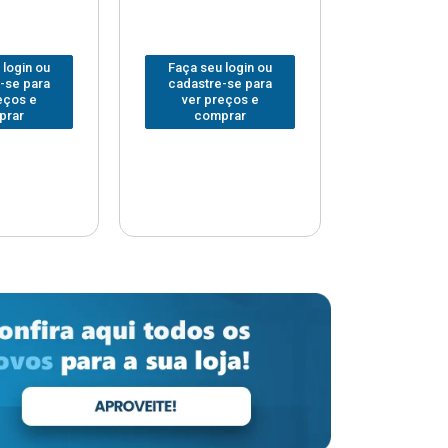
 login ou
Faça seu login ou
Faça seu 
-se para
cadastre-se para
cadastre
eços e
ver preços e
ver pr
prar
comprar
comp