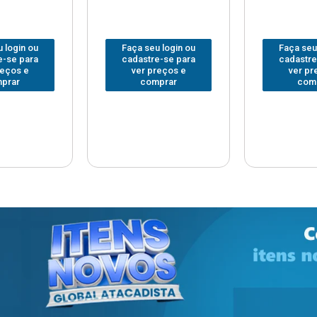
 login ou
Faça seu login ou
Faça seu
e-se para
cadastre-se para
cadastre
reços e
ver preços e
ver pr
prar
comprar
com