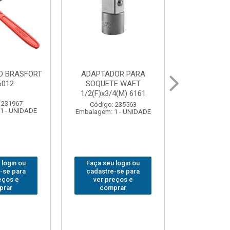
ABAJOUR LED
BOLSA PARA
GRA
ASFORT COB MESA
FERRAMENTAS
SAR
7844
BRASFORT FECHADA
18BOLSOS 7559
Código: 310379
alagem: 1 - UNIDADE
Emba
Código: 312401
Embalagem: 1 - UNIDADE
Faça seu login ou
F
Faça seu login ou
cadastre-se para
cadastre-se para
ver preços e
ver preços e
comprar
comprar