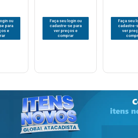
 login ou
Faça seu login ou
Faça seu
e-se para
cadastre-se para
cadastre
reços e
ver preços e
ver pr
prar
comprar
com