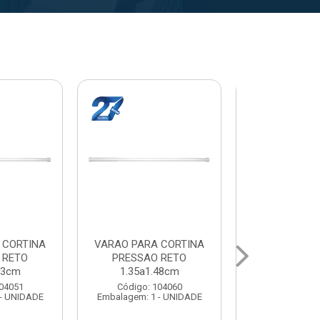
A CORTINA
VARAL PARA TETO
VARAL PA
O RETO
MAXEB ACO 1.40m
MAXEB AC
1.63cm
Código: 104086
Código:
 104078
Embalagem: 1 - UNIDADE
Embalagem: 
1 - UNIDADE