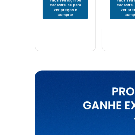
u login ou
Faça seu login ou
Faça seu
e-se para
cadastre-se para
cadastr
reços e
ver preços e
ver p
mprar
comprar
com