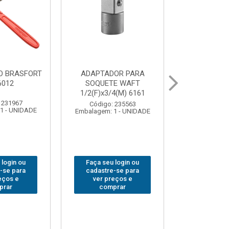
UR LED
BOLSA PARA
GRAMPO MA
 COB MESA
FERRAMENTAS
SARGENTO 
44
BRASFORT FECHADA
80x 
18BOLSOS 7559
 310379
Código:
1 - UNIDADE
Embalagem: 
Código: 312401
Embalagem: 1 - UNIDADE
 login ou
Faça seu 
Faça seu login ou
-se para
cadastre
cadastre-se para
eços e
ver pr
ver preços e
prar
comp
comprar