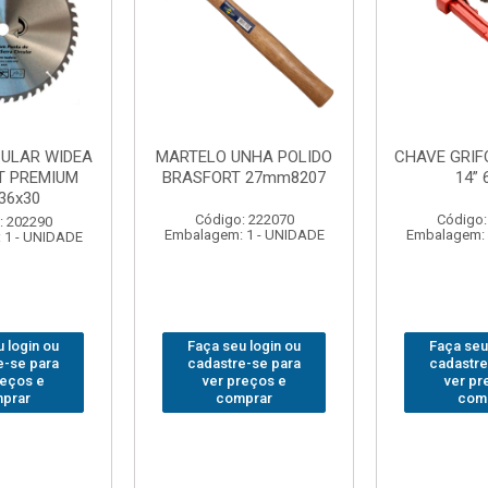
FO BRASFORT
ADAPTADOR PARA
ABAJO
 6012
SOQUETE WAFT
BRASFORT
1/2(F)x3/4(M) 6161
78
: 231967
Código: 235563
Código:
 1 - UNIDADE
Embalagem: 1 - UNIDADE
Embalagem: 
 login ou
Faça seu login ou
Faça seu
e-se para
cadastre-se para
cadastre
reços e
ver preços e
ver pr
prar
comprar
com