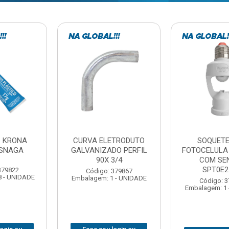
TE COM
BARRA ROSCADA
DOBRADIC
LA EXATRON
ZINCADA (D) 5/16”X1MT
JOMARCA 2
SENSOR
NC MULTIBARRAS
E27XC
Código:
Código: 379806
Embalagem: 
Embalagem: 20 - UNIDADE
: 379788
 1 - UNIDADE