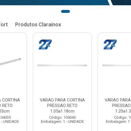
fort
Produtos Clarainox
RA CORTINA
VARAO PARA CORTINA
VARAO PAR
AO RETO
PRESSAO RETO
PRESSA
1.33cm
1.35a1.48cm
1.50a
: 104051
Código: 104060
Código:
 1 - UNIDADE
Embalagem: 1 - UNIDADE
Embalagem: 