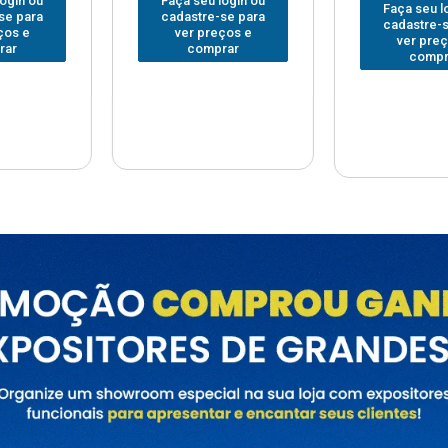
Faça seu login ou
Faça seu
 login ou
cadastre-se para
cadastre
e-se para
ver preços e
ver pr
reços e
comprar
com
prar