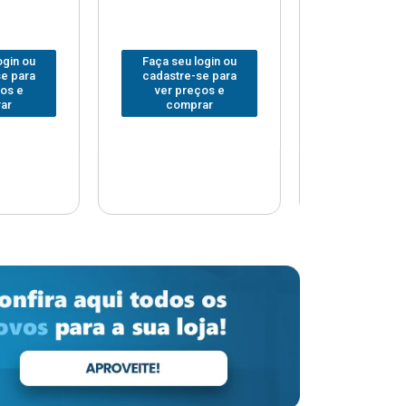
 login ou
Faça seu login ou
Faça seu 
-se para
cadastre-se para
cadastre
eços e
ver preços e
ver pr
prar
comprar
comp