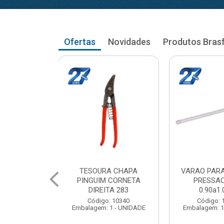
Ofertas
Novidades
Produtos Bras
RA CORTINA
VARAO PARA CORTINA
VARAO PA
AO RETO
PRESSAO RETO
PRESS
a1.03cm
1.05a1.18cm
1.20a
: 104035
Código: 104043
Código
 1 - UNIDADE
Embalagem: 1 - UNIDADE
Embalagem: