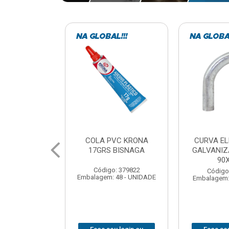
VC KRONA
CURVA ELETRODUTO
SOQUE
 BISNAGA
GALVANIZADO PERFIL
FOTOCELU
90X 3/4
COM 
SPT0
: 379822
Código: 379867
 48 - UNIDADE
Embalagem: 1 - UNIDADE
Código
Embalagem: