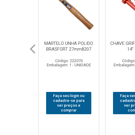
UNHA POLIDO
CHAVE GRIFO BRASFORT
ADAPTA
T 27mm8207
14” 6012
SOQUE
1/2(F)x3
: 222070
Código: 231967
Código
 1 - UNIDADE
Embalagem: 1 - UNIDADE
Embalagem:
u login ou
Faça seu login ou
Faça seu
e-se para
cadastre-se para
cadastr
reços e
ver preços e
ver p
mprar
comprar
com