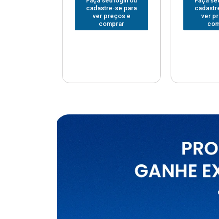
u login ou
Faça seu login ou
Faça seu
e-se para
cadastre-se para
cadastr
reços e
ver preços e
ver p
mprar
comprar
com