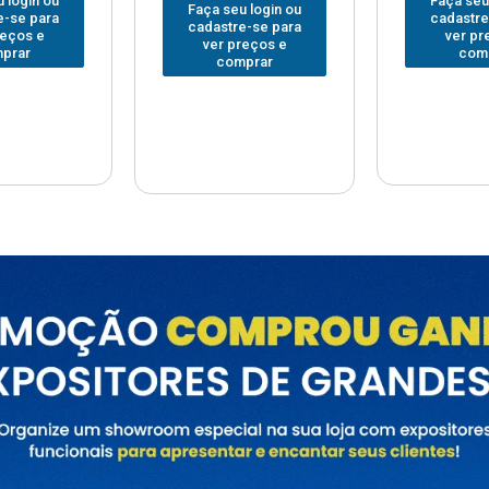
Faça seu login ou
Faça seu
 login ou
cadastre-se para
cadastre
e-se para
ver preços e
ver pr
reços e
comprar
com
prar