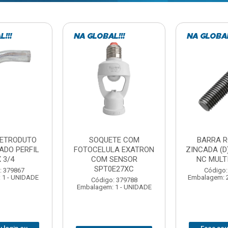
TE COM
BARRA ROSCADA
DOBRADIC
LA EXATRON
ZINCADA (D) 5/16”X1MT
JOMARCA 2
SENSOR
NC MULTIBARRAS
E27XC
Código:
Código: 379806
Embalagem: 
Embalagem: 20 - UNIDADE
: 379788
 1 - UNIDADE