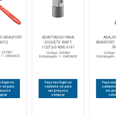
DOR PARA
ABAJOUR LED
BOLSA
TE WAFT
BRASFORT COB MESA
FERRA
/4(M) 6161
7844
BRASFORT
18BOLS
: 235563
Código: 310379
 1 - UNIDADE
Embalagem: 1 - UNIDADE
Código:
Embalagem: 
 login ou
Faça seu login ou
Faça seu
e-se para
cadastre-se para
cadastre
reços e
ver preços e
ver pr
prar
comprar
com