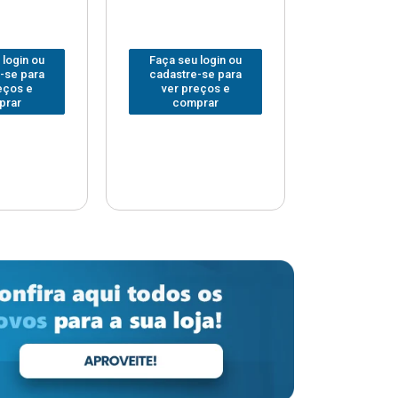
 login ou
Faça seu login ou
Faça seu 
-se para
cadastre-se para
cadastre
eços e
ver preços e
ver pr
prar
comprar
comp