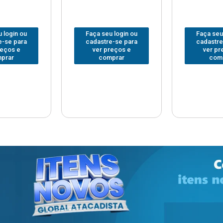
 login ou
Faça seu login ou
Faça seu
e-se para
cadastre-se para
cadastre
reços e
ver preços e
ver pr
prar
comprar
com