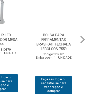
 PARA
GRAMPO MARCENEIRO
BROCA SDSP
MENTAS
SARGENTO BRASFORT
BRASFORT 
 FECHADA
80x 250
OS 7559
Código:
Código: 312649
Embalagem: 
Embalagem: 1 - UNIDADE
 312401
1 - UNIDADE
Faça seu login ou
Faça seu 
 login ou
cadastre-se para
cadastre
-se para
ver preços e
ver pr
eços e
comprar
comp
prar