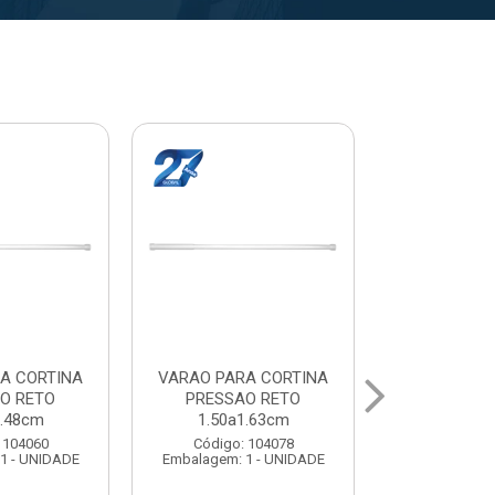
A CORTINA
VARAL PARA TETO
VARAL PA
O RETO
MAXEB ACO 1.40m
MAXEB AC
1.63cm
Código: 104086
Código:
 104078
Embalagem: 1 - UNIDADE
Embalagem: 
1 - UNIDADE