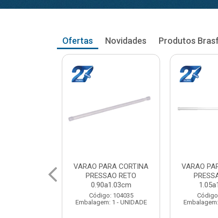
Ofertas
Novidades
Produtos Bras
RA CORTINA
VARAO PARA CORTINA
VARAO PA
AO RETO
PRESSAO RETO
PRESS
a1.03cm
1.05a1.18cm
1.20a
: 104035
Código: 104043
Código
 1 - UNIDADE
Embalagem: 1 - UNIDADE
Embalagem: