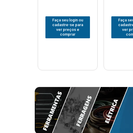
u login ou
Faça seu login ou
Faça seu
e-se para
cadastre-se para
cadastr
reços e
ver preços e
ver p
mprar
comprar
com