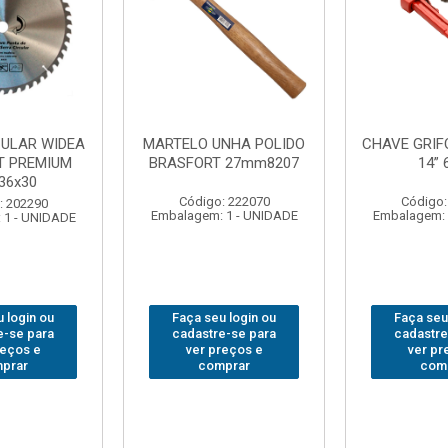
CHAVE GRIFO BRASFORT
ADAPTADOR PARA
14” 6012
SOQUETE WAFT
1/2(F)x3/4(M) 6161
Código: 231967
Código: 235563
Embalagem: 1 - UNIDADE
Embalagem: 1 - UNIDADE
Faça seu login ou
Faça seu login ou
cadastre-se para
cadastre-se para
ver preços e
ver preços e
comprar
comprar