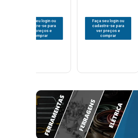
u login ou
Faça seu login ou
Faça seu
e-se para
cadastre-se para
cadastr
reços e
ver preços e
ver p
mprar
comprar
com