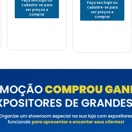
Faça seu login ou
Faça seu
 login ou
cadastre-se para
cadastre
e-se para
ver preços e
ver pr
reços e
comprar
com
prar