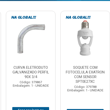
TE COM
BARRA ROSCADA
DOBRADIC
LA EXATRON
ZINCADA (D) 5/16”X1MT
JOMARCA 2
SENSOR
NC MULTIBARRAS
E27XC
Código:
Código: 379806
Embalagem: 
Embalagem: 20 - UNIDADE
: 379788
 1 - UNIDADE