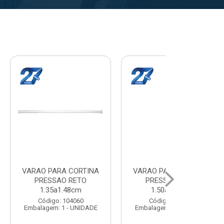
A CORTINA
VARAL PARA TETO
VARAL PA
O RETO
MAXEB ACO 1.40m
MAXEB AC
1.63cm
Código: 104086
Código:
 104078
Embalagem: 1 - UNIDADE
Embalagem: 
1 - UNIDADE