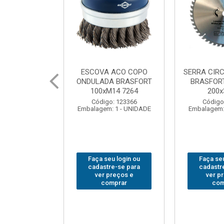
SERRA CIRCULAR WIDEA
MARTELO UNHA POLIDO
BRASFORT PREMIUM
BRASFORT 27mm8207
200x36x30
Código: 222070
Código: 202290
Embalagem: 1 - UNIDADE
Embalagem: 1 - UNIDADE
Faça seu login ou
Faça seu login ou
cadastre-se para
cadastre-se para
ver preços e
ver preços e
comprar
comprar