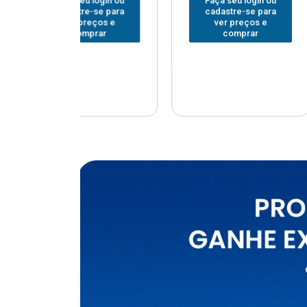
u login ou
Faça seu login ou
Faça seu
e-se para
cadastre-se para
cadastr
reços e
ver preços e
ver p
mprar
comprar
com