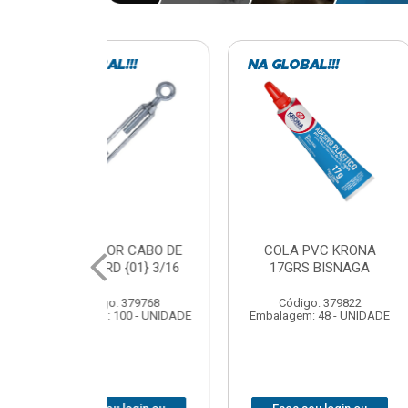
VC KRONA
CURVA ELETRODUTO
SOQUE
 BISNAGA
GALVANIZADO PERFIL
FOTOCELU
90X 3/4
COM 
SPT0
: 379822
Código: 379867
 48 - UNIDADE
Embalagem: 1 - UNIDADE
Código
Embalagem: