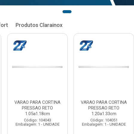
fort
Produtos Clarainox
RA CORTINA
VARAO PARA CORTINA
VARAO PAR
AO RETO
PRESSAO RETO
PRESSA
1.33cm
1.35a1.48cm
1.50a
: 104051
Código: 104060
Código:
 1 - UNIDADE
Embalagem: 1 - UNIDADE
Embalagem: 