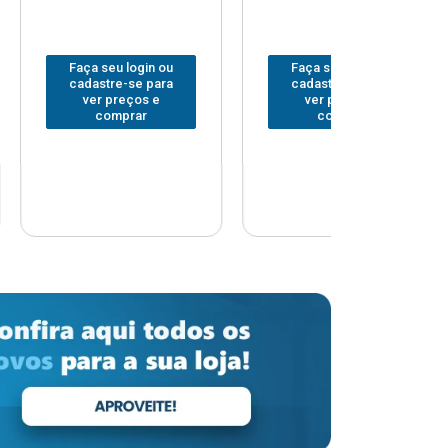
 login ou
Faça seu login ou
Faça seu 
-se para
cadastre-se para
cadastre
eços e
ver preços e
ver pr
prar
comprar
comp