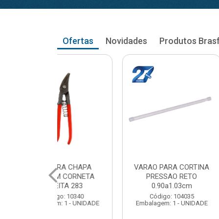
Ofertas
Novidades
Produtos Bras
RA CORTINA
VARAO PARA CORTINA
VARAO PA
AO RETO
PRESSAO RETO
PRESS
a1.03cm
1.05a1.18cm
1.20a
: 104035
Código: 104043
Código
 1 - UNIDADE
Embalagem: 1 - UNIDADE
Embalagem: