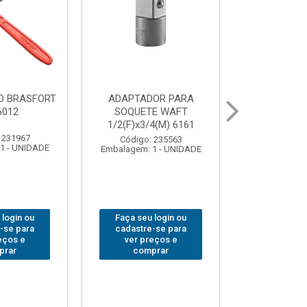
ABAJOUR LED
BOLSA PARA
BRASFORT COB MESA
FERRAMENTAS
7844
BRASFORT FECHADA
18BOLSOS 7559
Código: 310379
Embalagem: 1 - UNIDADE
Código: 312401
Embalagem: 1 - UNIDADE
Faça seu login ou
Faça seu login ou
cadastre-se para
cadastre-se para
ver preços e
ver preços e
comprar
comprar