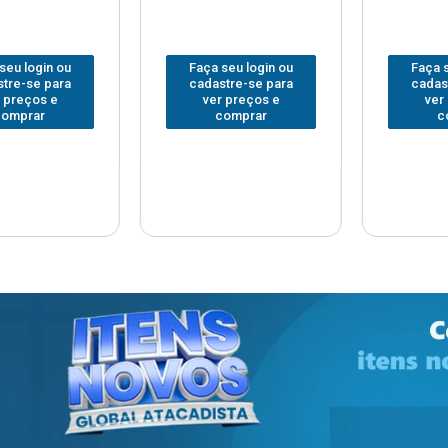
 login ou
Faça seu login ou
Faça seu
e-se para
cadastre-se para
cadastre
reços e
ver preços e
ver pr
prar
comprar
com