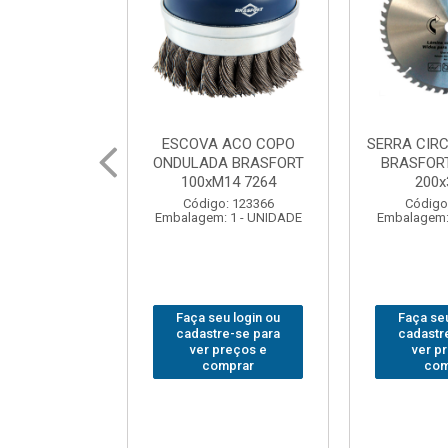
 ACO COPO
SERRA CIRCULAR WIDEA
MARTELO U
A BRASFORT
BRASFORT PREMIUM
BRASFORT
14 7264
200x36x30
Código
: 123366
Código: 202290
Embalagem:
 1 - UNIDADE
Embalagem: 1 - UNIDADE
u login ou
Faça seu login ou
Faça seu
e-se para
cadastre-se para
cadastr
reços e
ver preços e
ver p
mprar
comprar
com