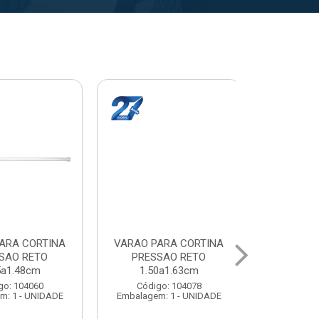
A CORTINA
VARAL PARA TETO
VARAL PA
O RETO
MAXEB ACO 1.40m
MAXEB AC
1.63cm
Código: 104086
Código:
 104078
Embalagem: 1 - UNIDADE
Embalagem: 
1 - UNIDADE