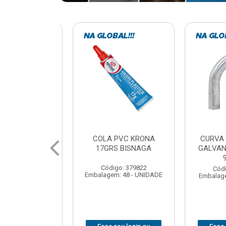
VC KRONA
CURVA ELETRODUTO
SOQUE
 BISNAGA
GALVANIZADO PERFIL
FOTOCELU
90X 3/4
COM 
SPT0
: 379822
Código: 379867
 48 - UNIDADE
Embalagem: 1 - UNIDADE
Código
Embalagem: