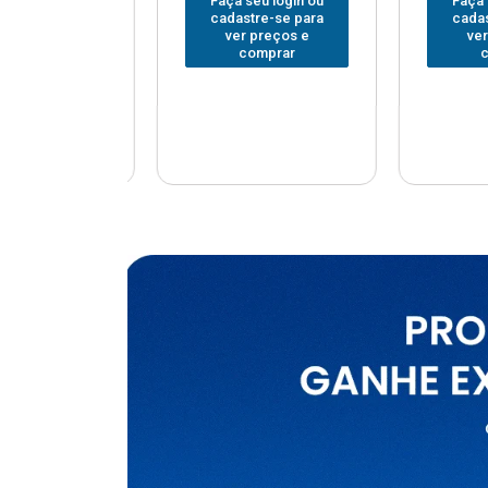
u login ou
Faça seu login ou
Faça seu
e-se para
cadastre-se para
cadastr
reços e
ver preços e
ver p
mprar
comprar
com