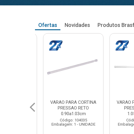
Ofertas
Novidades
Produtos Bras
RA CORTINA
VARAO PARA CORTINA
VARAO PA
AO RETO
PRESSAO RETO
PRESS
a1.03cm
1.05a1.18cm
1.20a
: 104035
Código: 104043
Código
 1 - UNIDADE
Embalagem: 1 - UNIDADE
Embalagem: