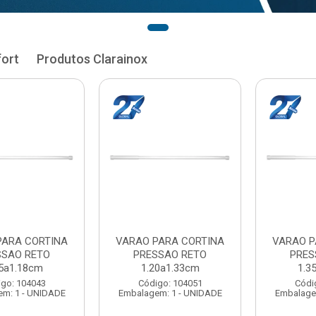
fort
Produtos Clarainox
RA CORTINA
VARAO PARA CORTINA
VARAO PAR
AO RETO
PRESSAO RETO
PRESSA
1.33cm
1.35a1.48cm
1.50a
: 104051
Código: 104060
Código:
 1 - UNIDADE
Embalagem: 1 - UNIDADE
Embalagem: 