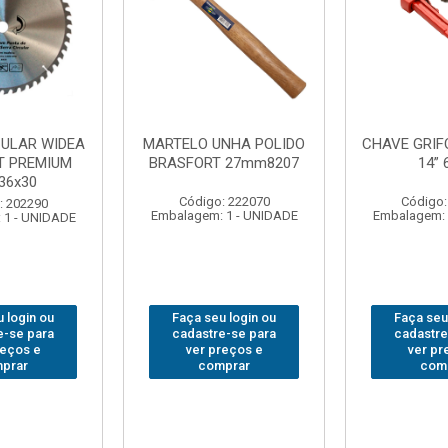
NHA POLIDO
CHAVE GRIFO BRASFORT
ADAPTAD
 27mm8207
14” 6012
SOQUET
1/2(F)x3/
: 222070
Código: 231967
Código:
 1 - UNIDADE
Embalagem: 1 - UNIDADE
Embalagem: 
 login ou
Faça seu login ou
Faça seu
e-se para
cadastre-se para
cadastre
reços e
ver preços e
ver pr
prar
comprar
com