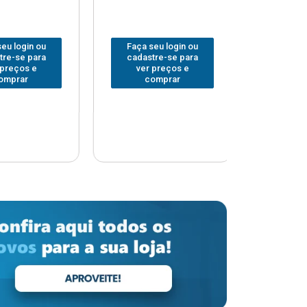
 login ou
Faça seu login ou
Faça seu 
-se para
cadastre-se para
cadastre
eços e
ver preços e
ver pr
prar
comprar
comp