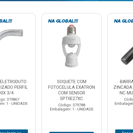
TE COM
BARRA ROSCADA
DOBRADIC
LA EXATRON
ZINCADA (D) 5/16”X1MT
JOMARCA 2
SENSOR
NC MULTIBARRAS
E27XC
Código:
Código: 379806
Embalagem: 
Embalagem: 20 - UNIDADE
: 379788
 1 - UNIDADE