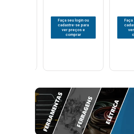
u login ou
Faça seu login ou
Faça seu
e-se para
cadastre-se para
cadastr
reços e
ver preços e
ver p
mprar
comprar
com