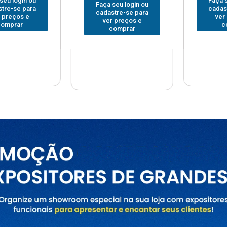
Faça seu login ou
Faça seu
 login ou
cadastre-se para
cadastre
e-se para
ver preços e
ver pr
reços e
comprar
com
prar