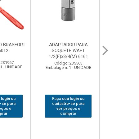
OR PARA
ABAJOUR LED
BOLSA
E WAFT
BRASFORT COB MESA
FERRAM
4(M) 6161
7844
BRASFORT
18BOLSO
 235563
Código: 310379
1 - UNIDADE
Embalagem: 1 - UNIDADE
Código:
Embalagem: 
 login ou
Faça seu login ou
Faça seu 
-se para
cadastre-se para
cadastre
eços e
ver preços e
ver pr
prar
comprar
comp