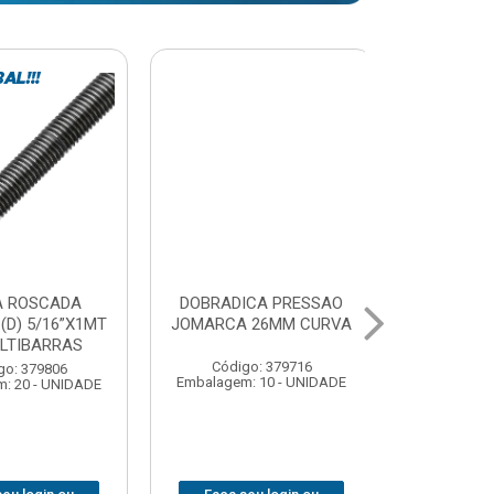
A PRESSAO
ESTICADOR CABO DE
COLA PV
6MM CURVA
ACO NORD {01} 3/16
17GRS B
 379716
Código: 379768
Código:
10 - UNIDADE
Embalagem: 100 - UNIDADE
Embalagem: 4