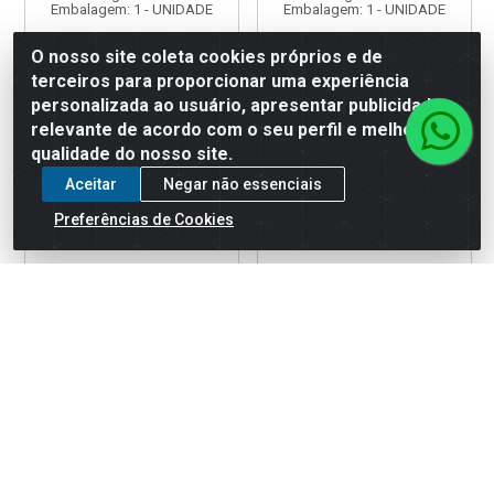
Embalagem: 1 - UNIDADE
Embalagem: 1 - UNIDADE
O nosso site coleta cookies próprios e de
terceiros para proporcionar uma experiência
Faça seu login ou
Faça seu login ou
cadastre-se para
cadastre-se para
personalizada ao usuário, apresentar publicidade
ver preços e
ver preços e
relevante de acordo com o seu perfil e melhorar a
comprar
comprar
qualidade do nosso site.
Aceitar
Negar não essenciais
Preferências de Cookies
SPRAY COLORGIN METALLIK
SPRAY COLORGIN METALLIK