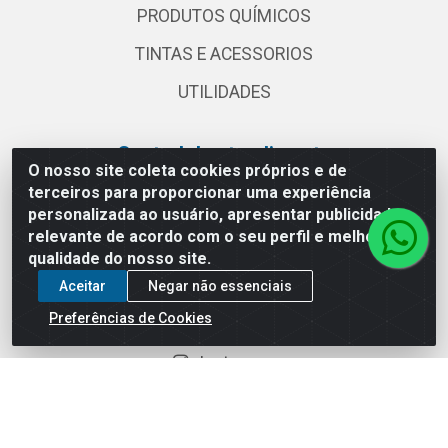
PRODUTOS QUÍMICOS
TINTAS E ACESSORIOS
UTILIDADES
Central de atendimento
O nosso site coleta cookies próprios e de
terceiros para proporcionar uma experiência
(11) 2030 3000
personalizada ao usuário, apresentar publicidade
vendas@globalatacadista.com.br
relevante de acordo com o seu perfil e melhorar a
Horário de atendimento: Segunda a Sexta das
qualidade do nosso site.
07:30h às 18h.
Aceitar
Negar não essenciais
Redes sociais
Preferências de Cookies
Instagram
Facebook
Linkedin