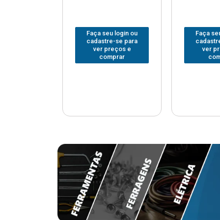
u login ou
Faça seu login ou
Faça seu
e-se para
cadastre-se para
cadastr
reços e
ver preços e
ver p
mprar
comprar
com