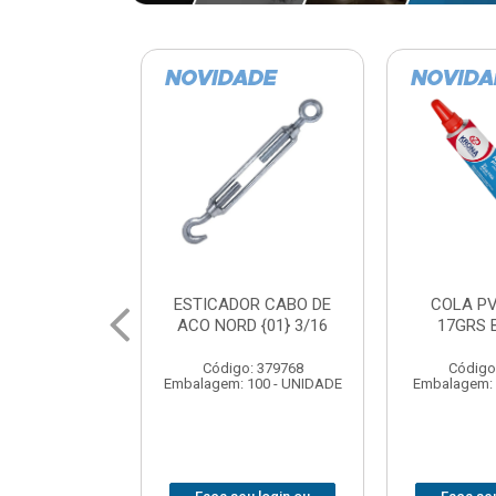
OR CABO DE
COLA PVC KRONA
CURVA E
 {01} 3/16
17GRS BISNAGA
GALVANIZ
90X
: 379768
Código: 379822
Código
100 - UNIDADE
Embalagem: 48 - UNIDADE
Embalagem: