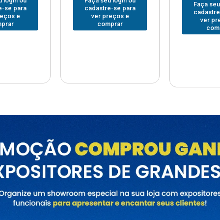
 login ou
Faça seu
Faça seu login ou
e-se para
cadastre
cadastre-se para
reços e
ver pr
ver preços e
prar
com
comprar