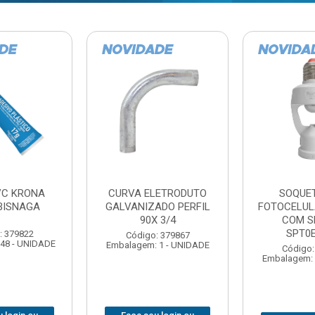
LETRODUTO
SOQUETE COM
BARRA 
ADO PERFIL
FOTOCELULA EXATRON
ZINCADA (D
 3/4
COM SENSOR
NC MULT
SPT0E27XC
: 379867
Código:
 1 - UNIDADE
Embalagem: 
Código: 379788
Embalagem: 1 - UNIDADE