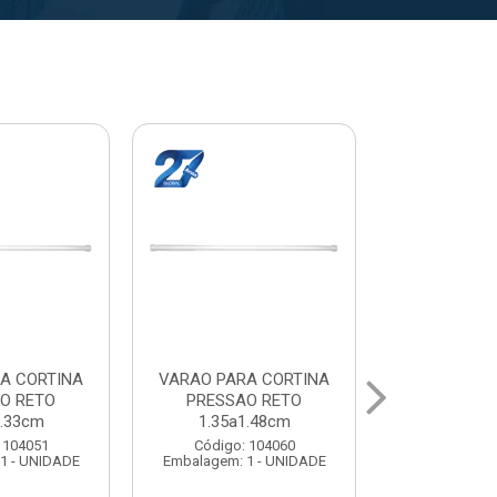
A CORTINA
VARAO PARA CORTINA
VARAL PA
O RETO
PRESSAO RETO
MAXEB AC
1.48cm
1.50a1.63cm
Código:
 104060
Código: 104078
Embalagem: 
1 - UNIDADE
Embalagem: 1 - UNIDADE