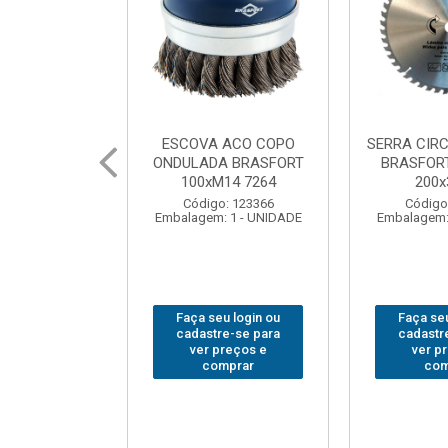
 ACO COPO
SERRA CIRCULAR WIDEA
MARTELO U
A BRASFORT
BRASFORT PREMIUM
BRASFORT
14 7264
200x36x30
Código
: 123366
Código: 202290
Embalagem:
 1 - UNIDADE
Embalagem: 1 - UNIDADE
u login ou
Faça seu login ou
Faça seu
e-se para
cadastre-se para
cadastr
reços e
ver preços e
ver p
mprar
comprar
com