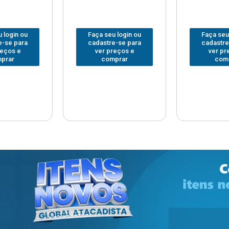
 login ou
Faça seu login ou
Faça seu
e-se para
cadastre-se para
cadastre
reços e
ver preços e
ver pr
prar
comprar
com