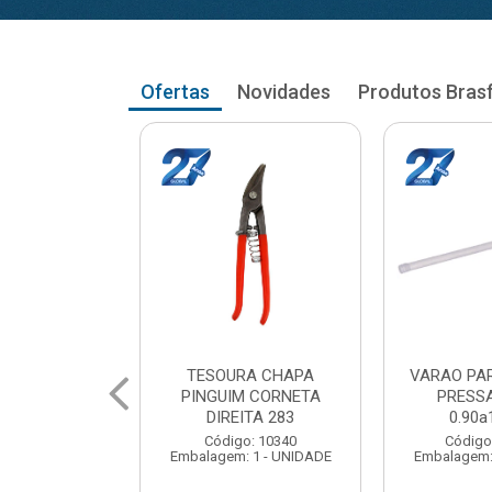
Ofertas
Novidades
Produtos Bras
RA CHAPA
VARAO PARA CORTINA
VARAO PA
M CORNETA
PRESSAO RETO
PRESS
ITA 283
0.90a1.03cm
1.05a
o: 10340
Código: 104035
Código
 1 - UNIDADE
Embalagem: 1 - UNIDADE
Embalagem: