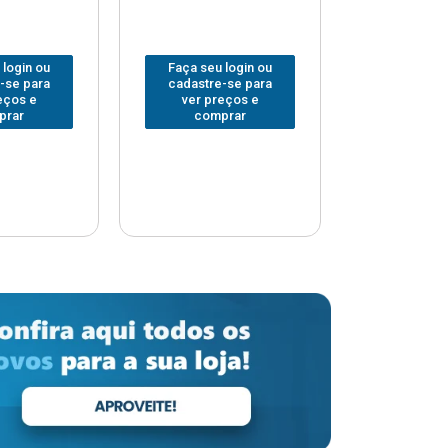
 login ou
Faça seu login ou
Faça seu 
-se para
cadastre-se para
cadastre
eços e
ver preços e
ver pr
prar
comprar
comp