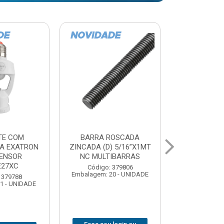
ROSCADA
DOBRADICA PRESSAO
ESTICADOR
) 5/16”X1MT
JOMARCA 26MM CURVA
ACO NORD 
IBARRAS
Código: 379716
Código:
 379806
Embalagem: 10 - UNIDADE
Embalagem: 1
20 - UNIDADE