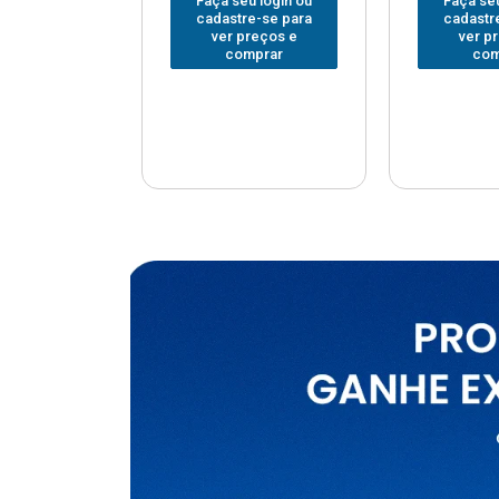
u login ou
Faça seu login ou
Faça seu
e-se para
cadastre-se para
cadastr
reços e
ver preços e
ver p
mprar
comprar
com