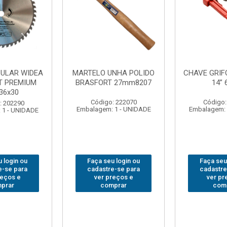
NHA POLIDO
CHAVE GRIFO BRASFORT
ADAPTAD
 27mm8207
14” 6012
SOQUET
1/2(F)x3/
: 222070
Código: 231967
Código:
 1 - UNIDADE
Embalagem: 1 - UNIDADE
Embalagem: 
 login ou
Faça seu login ou
Faça seu
e-se para
cadastre-se para
cadastre
reços e
ver preços e
ver pr
prar
comprar
com