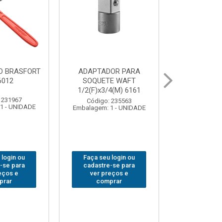
OR PARA
ABAJOUR LED
BOLSA
E WAFT
BRASFORT COB MESA
FERRAM
4(M) 6161
7844
BRASFORT
18BOLSO
 235563
Código: 310379
1 - UNIDADE
Embalagem: 1 - UNIDADE
Código:
Embalagem: 
 login ou
Faça seu login ou
Faça seu 
-se para
cadastre-se para
cadastre
eços e
ver preços e
ver pr
prar
comprar
comp