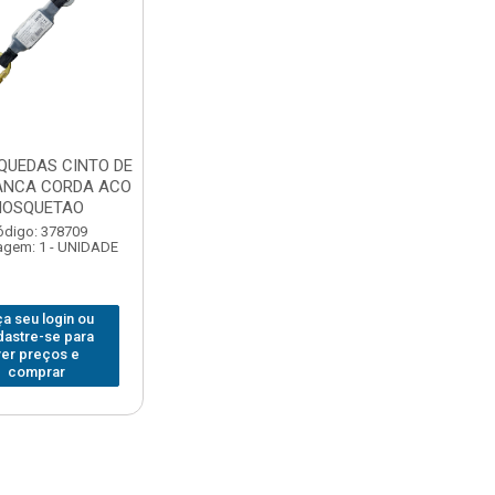
QUEDAS CINTO DE
ANCA CORDA ACO
OSQUETAO
ódigo: 378709
gem: 1 - UNIDADE
a seu login ou
dastre-se para
ver preços e
comprar