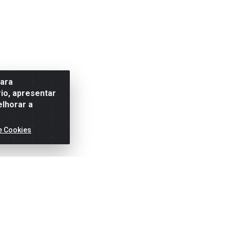
para
io, apresentar
elhorar a
e Cookies