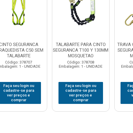
CINTO SEGURANCA
TALABARTE PARA CINTO
TRAVA 
RAQUEDISTA C50 SEM
SEGURANCA T100 Y 130MM
SEGUR
TALABARTE
MOSQUETAO
M
Código: 378707
Código: 378708
C
mbalagem: 1 - UNIDADE
Embalagem: 1 - UNIDADE
Embala
Faça seu login ou
Faça seu login ou
Faç
cadastre-se para
cadastre-se para
ca
ver preços e
ver preços e
comprar
comprar