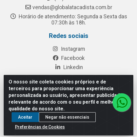
vendas@globalatacadista.com.br
Horário de atendimento: Segunda a Sexta das
07:30h às 18h.
Redes sociais
Instagram
Facebook
Linkedin
O nosso site coleta cookies próprios e de
terceiros para proporcionar uma experiência
Rua Chipuê, 117 - S. Miguel Paulista São Paulo/SP - CEP
personalizada ao usuário, apresentar publicidade
08010-260- CNPJ: 03.010.739/0001-72
relevante de acordo com o seu perfil e melhorar a
qualidade do nosso site.
Aceitar
Negar não essenciais
Preferências de Cookies