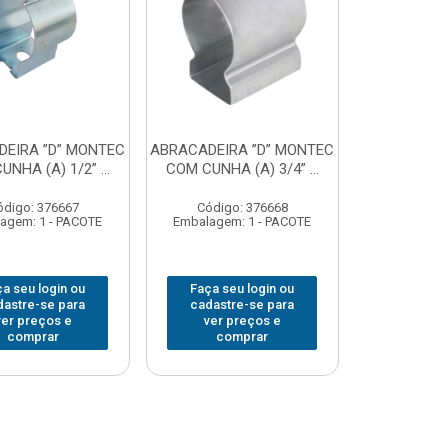
EIRA ”D” MONTEC
ABRACADEIRA ”D” MONTEC
NHA (A) 1/2” ...
COM CUNHA (A) 3/4” ...
ódigo: 376667
Código: 376668
agem: 1 - PACOTE
Embalagem: 1 - PACOTE
a seu login ou
Faça seu login ou
dastre-se para
cadastre-se para
ver preços e
ver preços e
comprar
comprar