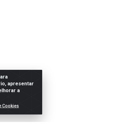
para
io, apresentar
elhorar a
e Cookies