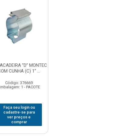
ACADEIRA ”D” MONTEC
COM CUNHA (C) 1” ...
Código: 376669
Embalagem: 1 - PACOTE
Faça seu login ou
cadastre-se para
ver preços e
comprar