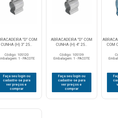
BRACADEIRA ”D” COM
ABRACADEIRA ”D” COM
ABRACAD
CUNHA (H) 3” 25...
CUNHA (H) 4” 25...
COM CU
Código: 105120
Código: 105139
C
Embalagem: 1 - PACOTE
Embalagem: 1 - PACOTE
Embal
Faça seu login ou
Faça seu login ou
Faç
cadastre-se para
cadastre-se para
ca
ver preços e
ver preços e
comprar
comprar