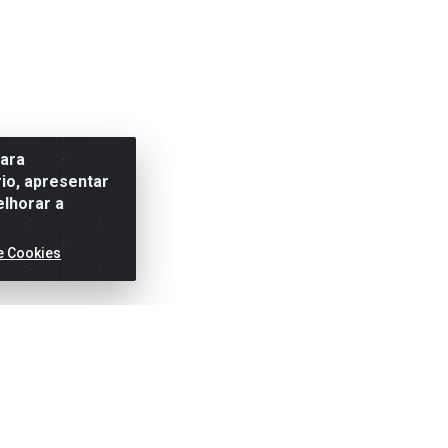
para
io, apresentar
elhorar a
e Cookies