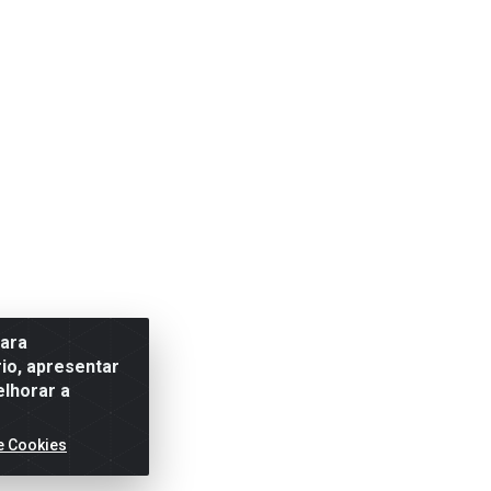
para
io, apresentar
elhorar a
e Cookies