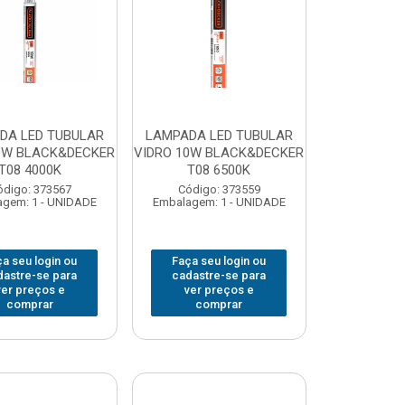
DA LED TUBULAR
LAMPADA LED TUBULAR
0W BLACK&DECKER
VIDRO 10W BLACK&DECKER
T08 4000K
T08 6500K
ódigo: 373567
Código: 373559
gem: 1 - UNIDADE
Embalagem: 1 - UNIDADE
a seu login ou
Faça seu login ou
dastre-se para
cadastre-se para
ver preços e
ver preços e
comprar
comprar