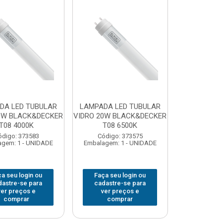
DA LED TUBULAR
LAMPADA LED TUBULAR
0W BLACK&DECKER
VIDRO 20W BLACK&DECKER
T08 4000K
T08 6500K
ódigo: 373583
Código: 373575
gem: 1 - UNIDADE
Embalagem: 1 - UNIDADE
a seu login ou
Faça seu login ou
dastre-se para
cadastre-se para
ver preços e
ver preços e
comprar
comprar