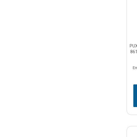
PU
86
Em