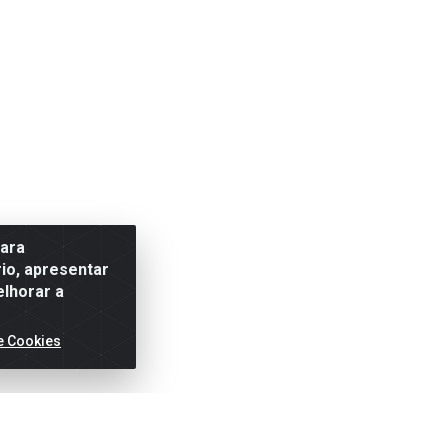
para
io, apresentar
elhorar a
e Cookies