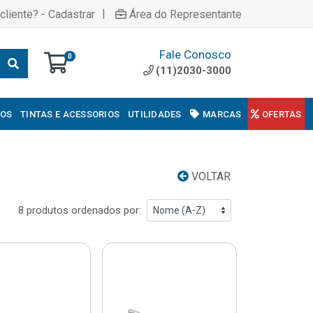
|
cliente? - Cadastrar
Área do Representante
Fale Conosco
0
(11)2030-3000
COS
TINTAS E ACESSORIOS
UTILIDADES
MARCAS
OFERTAS
VOLTAR
8 produtos ordenados por: