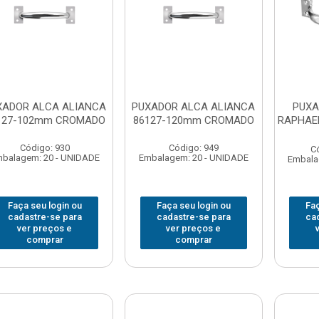
XADOR ALCA ALIANCA
PUXADOR ALCA ALIANCA
PUXA
127-102mm CROMADO
86127-120mm CROMADO
RAPHAE
Código: 930
Código: 949
C
balagem: 20 - UNIDADE
Embalagem: 20 - UNIDADE
Embala
Faça seu login ou
Faça seu login ou
Faç
cadastre-se para
cadastre-se para
ca
ver preços e
ver preços e
comprar
comprar