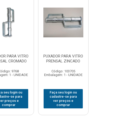
OR PARA VITRO
PUXADOR PARA VITRO
NSAL CROMADO
PRENSAL ZINCADO
Código: 9768
Código: 103705
gem: 1 - UNIDADE
Embalagem: 1 - UNIDADE
a seu login ou
Faça seu login ou
dastre-se para
cadastre-se para
ver preços e
ver preços e
comprar
comprar